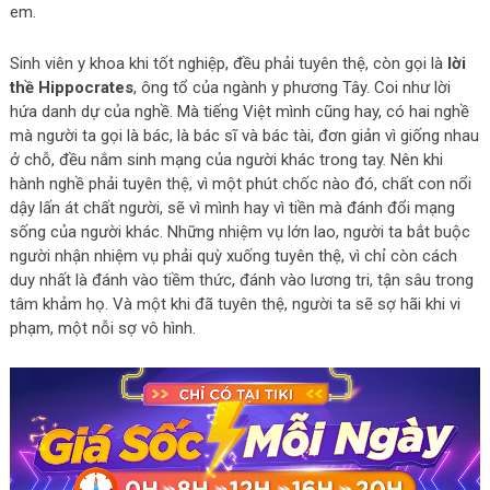
em.
Sinh viên y khoa khi tốt nghiệp, đều phải tuyên thệ, còn gọi là
lời
thề Hippocrates
, ông tổ của ngành y phương Tây. Coi như lời
hứa danh dự của nghề. Mà tiếng Việt mình cũng hay, có hai nghề
mà người ta gọi là bác, là bác sĩ và bác tài, đơn giản vì giống nhau
ở chỗ, đều nắm sinh mạng của người khác trong tay. Nên khi
hành nghề phải tuyên thệ, vì một phút chốc nào đó, chất con nổi
dậy lấn át chất người, sẽ vì mình hay vì tiền mà đánh đổi mạng
sống của người khác. Những nhiệm vụ lớn lao, người ta bắt buộc
người nhận nhiệm vụ phải quỳ xuống tuyên thệ, vì chỉ còn cách
duy nhất là đánh vào tiềm thức, đánh vào lương tri, tận sâu trong
tâm khảm họ. Và một khi đã tuyên thệ, người ta sẽ sợ hãi khi vi
phạm, một nỗi sợ vô hình.