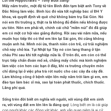
Lời thề Hippocrates – Tony Buổi Sáng!
Mấy năm trước, một đệ tử tên Bình đến tạm biệt anh Tony về
Đắc Nông làm việc. Bình lúc đó vừa tốt nghiệp bác sĩ ĐH Y
khoa, và quyết định về quê chứ không bám trụ Sài Gòn. Nó
nói em thi trường y, thật ra là không đủ điểm nếu không được
ưu tiên. Nên em phải về, chính cái chữ “miền núi” đó đã giúp
em có một cơ hội vào giảng đường. Rồi sau vài năm nữa, nếu
muốn học tiếp thì có thể em lên lại Sài gòn, thì cũng không
muộn anh há. Mình nói ừa, thanh niên còn trẻ, cứ trải nghiệm
chỗ này chỗ kia. Tụi Nhật tụi Tây nó còn lang thang ở tận
châu Phi sau khi tốt nghiệp nữa là. Ở trên đó, em còn có thể
trực tiếp chẩn đoán mổ xẻ, chẳng mấy chốc mà kinh nghiệm
làm việc còn hơn các bạn ở đây, khi ra trường chuyên môn
chỉ dừng lại ở việc pha trà rót nước cho các cây đa cây đề.
Làm không công ở bệnh viện lớn mấy năm trời làm gì em, em
đào tạo làm bác sĩ mà, sao lại toàn phát thuốc, chích thuốc.
Lãng phí quá.
Sống trên đời biết ơn nghĩa với người, với vùng đất em sinh
ra, với vùng đất em lớn lên là đáng quý
. Lòng biết ơn là cái giúp
con người khác các động vật khác, anh vẫn quan niệm là ai cử