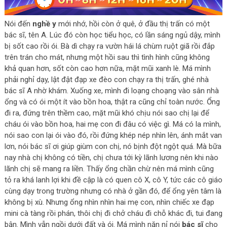
Nói đến
nghề y
mới nhớ, hồi còn ở quê, ở đầu thị trấn có một
bác sĩ, tên A. Lúc đó còn học tiểu học, có lần sáng ngủ dậy, mình
bị sốt cao rồi ói. Bà dì chạy ra vườn hái lá chùm ruột giã rồi đắp
trên trán cho mát, nhưng một hồi sau thì tình hình cũng không
khả quan hơn, sốt còn cao hơn nữa, mặt mũi xanh lè. Má mình
phải nghỉ dạy, lật đật đạp xe đèo con chạy ra thị trấn, ghé nhà
bác sĩ A nhờ khám. Xuống xe, mình đi loạng choạng vào sân nhà
ổng và có ói một ít vào bồn hoa, thật ra cũng chỉ toàn nước. Ổng
đi ra, đứng trên thềm cao, mặt mũi khó chịu nói sao chị lại để
cháu ói vào bồn hoa, hai mẹ con đi đâu có việc gì. Má có la mình,
nói sao con lại ói vào đó, rồi đứng khép nép nhìn lên, ánh mắt van
lơn, nói bác sĩ ơi giúp giùm con chị, nó bịnh đột ngột quá. Mà bữa
nay nhà chị không có tiền, chị chưa tới kỳ lãnh lương nên khi nào
lãnh chị sẽ mang ra liền. Thấy ổng chần chừ nên má mình cũng
tỏ ra khá lanh lợi khi đề cập là có quen cô X, cô Y, tức các cô giáo
cùng dạy trong trường nhưng có nhà ở gần đó, để ổng yên tâm là
không bị xù. Nhưng ổng nhìn nhìn hai mẹ con, nhìn chiếc xe đạp
mini cà tàng rồi phán, thôi chị đi chở cháu đi chỗ khác đi, tui đang
bận. Mình vẫn ngồi dưới đất và ói. Má mình năn nỉ nói
bác sĩ
cho