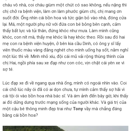
cháu vô nhà, coi cháu giùm một chút có sao không, nếu nặng thì
chị chở ra bệnh viện, làm ơn làm phước giùm chị, chị mang ơn
suốt đời. Ổng nhìn cái bồn hoa và tức giận bỏ vào nhà, đóng cửa
lại. Má, một người phụ nữ với đứa con bé bỏng bên cạnh, cảm
thấy bất lực và tủi thân, đứng khóc như mưa. Làm mình cũng
khóc, con nít mà, thấy mẹ khóc là hay khóc theo. Rồi sau đó hai
mẹ con ra bệnh viện huyện, ở bên kia cầu Dinh, có ông y sĩ lấy
viên thuốc màu vàng đắng nghét cho mình uống hạ sốt, nằm nghỉ
một lúc thì về. Mình nhỏ xíu, đội cái mũ vải rộng thùng thình của
chị Hai, ngồi phía sau xe đạp như con cóc, vịn chặt cái yên xe vì
sợ té.
Lúc đạp xe đi về ngang qua nhà ổng, mình có ngoái nhìn vào. Coi
cái chỗ lúc nãy ói đã có ai dọn chưa, tự mình cảm thấy sợ hãi vì
cái tội ói vào bồn hoa nhà bác sĩ. Và ám ảnh đến bây giờ, khi thấy
ai đó dửng dưng trước mạng sống của người khác. Và giá trị của
một cậu bé thông minh đẹp trai như
Tony
vầy mà chẳng đáng
bằng cái bồn hoa?