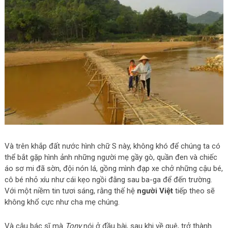
Và trên khắp đất nước hình chữ S này, không khó để chúng ta có
thể bắt gặp hình ảnh những người mẹ gầy gò, quần đen và chiếc
áo sơ mi đã sờn, đội nón lá, gồng mình đạp xe chở những cậu bé,
cô bé nhỏ xíu như cái kẹo ngồi đằng sau ba-ga để đến trường.
Với một niềm tin tươi sáng, rằng thế hệ
người Việt
tiếp theo sẽ
không khổ cực như cha mẹ chúng.
Và cậu bác sĩ mà
Tony
nói ở đầu bài, sau khi về quê, trở thành