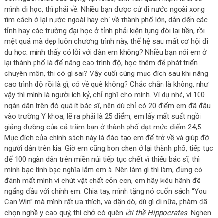
mình đi học, thì phải về. Nhiều bạn được cử đi nước ngoài xong
tìm cách ở lại nước ngoài hay chỉ về thành phố lớn, dẫn đến các
tỉnh hay các trường đại học ở tỉnh phải kiện tụng đòi lại tiền, rồi
mệt quá mà dẹp luôn chương trình này, thế hệ sau mất cơ hội đi
du học, mình thấy có lỗi với đàn em không? Nhiều bạn nói em ở
lại thành phố là để nâng cao trình độ, học thêm để phát triển
chuyên môn, thì có gì sai? Vậy cuối cùng mục đích sau khi nâng
cao trình độ rồi là gì, có về quê không? Chắc chắn là không, như
vậy thì mình là người ích kỷ, chỉ nghĩ cho mình. Ví dụ nhé, vì 100
ngàn dân trên đó quá ít bác sĩ, nên dù chỉ có 20 điểm em đã đậu
vào trường Y khoa, lẽ ra phải là 25 điểm, em lấy mất suất ngồi
giảng đường của cả trăm bạn ở thành phố đạt mức điểm 24,5.
Mục đích của chính sách này là đào tạo em để trở về và giúp đỡ
người dân trên kia. Giờ em cũng bon chen ở lại thành phố, tiếp tục
để 100 ngàn dân trên miền núi tiếp tục chết vì thiếu bác sĩ, thì
mình bạc tình bạc nghĩa lắm em à. Nên làm gì thì làm, đừng có
đánh mất mình vì chút vật chất cỏn con, em hãy kiêu hãnh để
ngẩng đầu với chính em. Chia tay, mình tặng nó cuốn sách “You
Can Win” mà mình rất ưa thích, và dặn dò, dù gì đi nữa, phàm đã
chọn nghề y cao quý, thì chớ có quên
lời thề Hippocrates
. Nghen