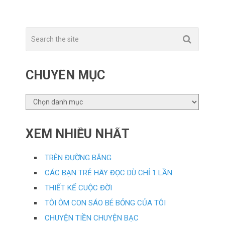
CHUYÊN MỤC
CHUYÊN
MỤC
XEM NHIỀU NHẤT
TRÊN ĐƯỜNG BĂNG
CÁC BẠN TRẺ HÃY ĐỌC DÙ CHỈ 1 LẦN
THIẾT KẾ CUỘC ĐỜI
TÔI ÔM CON SÁO BÉ BỎNG CỦA TÔI
CHUYỆN TIỀN CHUYỆN BẠC