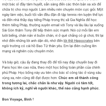
một bác sĩ đầy tâm huyết, sẵn sàng đến các thôn bản xa xôi để
chữa trị cho mọi người. Làm nhiều nên chuyên môn cực giỏi. Một
ngày làm việc, buổi tối vẫn đều đặn đi tập tennis rèn luyện thể lực
và đến nhà thầy dạy tiếng Pháp trong thị xã Gia Nghĩa để học
thêm tiếng Pháp, thường xuyên email với Tony và lâu lâu lại xuống
Sài Gòn thăm Tony để tiếp thêm sức mạnh. Nói cứ mỗi lần em
lười biếng, chán nản vì buồn chán, vì ở quê chẳng có gì chơi, thì lại
nhớ đến những lời anh dặn dò, nhớ đến
lời thề Hippocrates
bên
ngôi trường có cái hồ Bao Tử thân yêu. Em lại điên cuồng lên
mạng và nghiên cứu chuyên môn.
Và bây giờ, cậu ấy đang thay đồ để tối nay đáp chuyến bay đi
Paris học lên cao nữa, theo một học bổng toàn phần của chính
phủ Pháp. Học bổng này ưu tiên cho bác sĩ công tác ở vùng sâu
vùng xa, nên cũng dễ đạt được hơn.
Chúc em sẽ thành công
trong tương lai, chắc chắn là như vậy. Người có tâm tốt,
không ích kỷ, nghĩ về người khác, thể nào cũng hạnh phúc.
Bon Voyage, Bình !