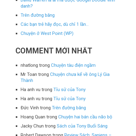
danh?
Trên đường băng
Các bạn trẻ hãy đọc, dù chỉ 1 lần…
Chuyện ở West Point (WP)
COMMENT MỚI NHẤT
nhatlong
trong
Chuyện tàu điện ngầm
Mr Toan
trong
Chuyện chưa kể về ông Lý Gia
Thành
Ha anh vu
trong
Tỉu sử của Tony
Ha anh vu
trong
Tỉu sử của Tony
Đức Vinh
trong
Trên đường băng
Hoang Quan
trong
Chuyện hai bán cầu não bộ
Jacky Chun
trong
Sách của Tony Buổi Sáng
Robert Dawson
trong
Review Sách: Sapiens –