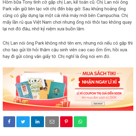
Hôm bữa Tony tình cờ gặp chị Lan, kế toán cũ. Chị Lan nói ông
Park vẫn giữ liên lạc với chị đến bây giờ. Sau khủng hoảng ổng
cũng có gầy dựng lại một cái nhà máy mới bên Campuchia. Chị
mấy lần rủ qua Việt Nam chơi nhưng ổng nói thôi tao không quay
lại nơi đó đâu, nhớ kỷ niệm xưa buồn lắm.
Chị Lan nói ông Park không nhớ tên em, nhưng nói nếu có gặp thì
cho tao gửi lời hỏi thăm cậu sinh viên cao cao ốm ốm, hồi xưa
hay đi gửi công văn giấy tờ. Chị nghĩ là ổng nói em đó.