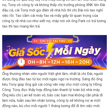
nọ, Tony vô công ty và không thấy chị trưởng phòng XNK tên Đài
đâu cả, cái Tony mới gọi điện về nhà hỏi thì chị Đài nói tao nghỉ
việc rồi. Tao cầm cái máy fax và mấy giấy tờ quan trọng của
công ty về nhà coi như siết nợ, mày nói với ông Park có trả lương
tao thì tao mang lên trả.
Ổng thương nhân viên người Việt ghê lắm, nhất là chị Đài, người
được ổng đào tao từ lúc mới ngáo ngơ ra trường. Sáng đó ổng
kêu Tony giúp ổng gửi cái công văn này cho một công ty Hồng
Công. Tony đọc thấy hợp đồng bán thanh lý toàn bộ nhà máy.
Ổng kêu chị Lan kế toán vô, bảo các bạn mai không cần phải đi
làm nữa, tuần sau lên nhận lương, công ty sẽ không nợ ai một
đồng nào, bù cho mỗi người 1 tháng lương để đi tìm việc mới.