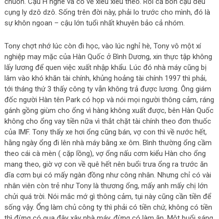
chuồn. Cậu H nghe và có vẻ xiêu xiêu theo. Rồi cả bốn cậu đều
cụng ly dzô dzô. Sống trên đời này, phải lo trước cho mình, đó là
sự khôn ngoan – cậu lớn tuổi nhất khuyên bảo cả nhóm.
Tony chợt nhớ lúc còn đi học, vào lúc nghỉ hè, Tony vô một xí
nghiệp may mặc của Hàn Quốc ở Bình Dương, xin thực tập không
lấy lương để quen việc xuất nhập khẩu. Lúc đó nhà máy cũng bị
lâm vào khó khăn tài chính, khủng hoảng tài chính 1997 thì phải,
tới tháng thứ 3 thấy công ty vẫn không trả được lương. Ông giám
đốc người Hàn tên Park có họp và nói mọi người thông cảm, ráng
gánh gồng giùm cho ổng vì hàng không xuất được, bên Hàn Quốc
không cho ổng vay tiền nữa vì thắt chặt tài chính theo đơn thuốc
của IMF. Tony thấy xe hơi ổng cũng bán, vợ con thì về nước hết,
hằng ngày ổng đi lên nhà máy bằng xe ôm. Bình thường ổng cầm
theo cái cà mèn ( cặp lồng), vợ ổng nấu cơm kiểu Hàn cho ổng
mang theo, giờ vợ con về quê hết nên buổi trưa ổng ra trước ăn
dĩa cơm bụi có mấy ngàn đồng như công nhân. Nhưng chỉ có vài
nhân viên còn trẻ như Tony là thương ổng, mấy anh mấy chị lớn
chửi quá trời. Nói mắc mớ gì thông cảm, tụi này cũng cần tiền để
sống vậy. Ổng làm chủ công ty thì phải có tiền chứ, không có tiền
thì đừng có qua đây xây nhà máy, đừng có làm ăn. Một buổi sáng