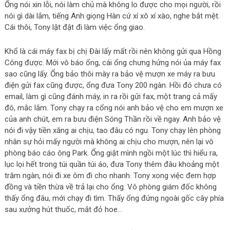
Ổng nói xin lỗi, nói làm chủ mà không lo được cho mọi người, rồi
nói gì dài lắm, tiếng Anh giọng Hàn cứ xí xô xí xào, nghe bắt mệt.
Cái thôi, Tony lật đật đi làm việc ổng giao.
Khổ là cái máy fax bị chị Đài lấy mất rồi nên không gửi qua Hồng
Công được. Mới vô báo ổng, cái ổng chưng hửng nói ủa máy fax
sao cũng lấy. Ổng bảo thôi mày ra bảo vệ mượn xe máy ra bưu
điện gửi fax cũng được, ổng đưa Tony 200 ngàn. Hồi đó chưa có
email, làm gì cũng đánh máy, in ra rồi gửi fax, một trang cả mấy
đô, mắc lắm. Tony chạy ra cổng nói anh bảo vệ cho em mượn xe
của anh chút, em ra bưu điện Sóng Thần rồi về ngay. Anh bảo vệ
nói đi vậy tiền xăng ai chịu, tao đâu có ngu. Tony chạy lên phòng
nhân sự hỏi mấy người mà không ai chịu cho mượn, nên lại vô
phòng báo cáo ông Park. Ổng giật mình ngồi một lúc thì hiểu ra,
lục lọi hết trong túi quần túi áo, đưa Tony thêm đâu khoảng một
trăm ngàn, nói đi xe ôm đi cho nhanh. Tony xong việc đem hợp
đồng và tiền thừa về trả lại cho ổng. Vô phòng giám đốc không
thấy ổng đâu, mới chạy đi tìm. Thấy ổng đứng ngoài gốc cây phía
sau xưởng hút thuốc, mắt đỏ hoe…