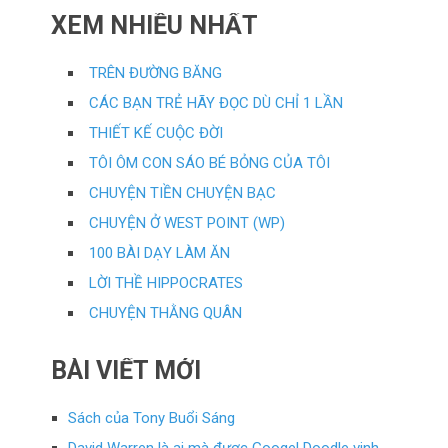
XEM NHIỀU NHẤT
TRÊN ĐƯỜNG BĂNG
CÁC BẠN TRẺ HÃY ĐỌC DÙ CHỈ 1 LẦN
THIẾT KẾ CUỘC ĐỜI
TÔI ÔM CON SÁO BÉ BỎNG CỦA TÔI
CHUYỆN TIỀN CHUYỆN BẠC
CHUYỆN Ở WEST POINT (WP)
100 BÀI DẠY LÀM ĂN
LỜI THỀ HIPPOCRATES
CHUYỆN THẰNG QUÂN
BÀI VIẾT MỚI
Sách của Tony Buổi Sáng
David Warren là ai mà được Googel Doodle vinh