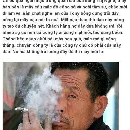
Chiều qua ngồi nhậu trong quán lẩu cua đồng Thị Nghè, thấy
bàn bên là mấy cậu mặc đồ công sở và ngồi tâm sự, chắc mới
đi làm về. Bản chất nghe lén của Tony bỗng dưng trỗi dậy,
cũng tại mấy cậu nói to quá. Một cậu than thở dạo này công
ty tao đủ chuyện hết. Khách hàng nợ dây dưa không trả, rồi
nhiều sự cố nên cả công ty ai cũng mệt mỏi, tao cũng buồn.
Thằng bên cạnh chửi nói mày ngu quá, mắc mớ gì căng
thẳng, chuyện công ty là của công ty chứ có phải của mày
đâu. Nó mà không trả lương đầy đủ thì mày mới lo.