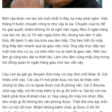
Một cậu khác nói tao lớn tuổi nhất ở đây, tụi mày phải nghe. Việc
thằng H buồn chuyện công ty như vậy là sai. Chuyện của họ để
họ giải quyết, nhắm không ổn là nghỉ việc ngay. Như ở ngân hàng
của tao nè, dù có 10 việc ngày hôm đó, nhưng tao làm 5 việc
thôi, để dành 5 việc kia bữa sau làm tiếp. Chứ làm hết rồi mấy
ổng thấy làm nhanh quá lại giao việc nữa. Ông sếp trực tiếp tao
mắt mũi như cú vọ, cứ nhìn nhìn coi ai rảnh là giao việc. Nên tao
làm gì cũng kéo dài ra thiệt lâu. Làm cho lắm cũng mấy ông trong
hội đồng quản trị ngân hàng giàu chứ tao vẫn vậy.
Cậu còn lại gật gù, khuyên thôi mày cứ nộp đơn chỗ khác đi. Gửi
nhiều chỗ vào. Cái cậu H mới phân bua, nói tao là nhân viên
chứng từ đâu có ra ngoài được mà đi phỏng vấn. Cái 3 đứa kia
chửi ngu tiếp, nói thì mày kiếm lý do gì đó trốn ra. Giả bộ nói mẹ
bệnh phải đưa đi khám bác sĩ. Hay sáng đó mày nói nhức đầu
tiêu chảy gì đó không lên văn phòng được. Thật thà cha dại, trốn
tìm cơ hội tốt hơn. Nhắm không kiếm chác gì được ở đó thì