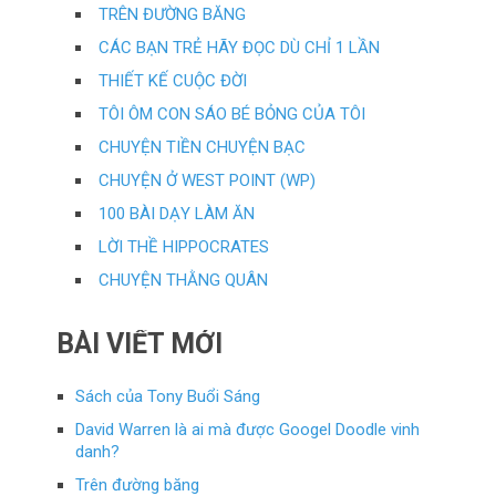
TRÊN ĐƯỜNG BĂNG
CÁC BẠN TRẺ HÃY ĐỌC DÙ CHỈ 1 LẦN
THIẾT KẾ CUỘC ĐỜI
TÔI ÔM CON SÁO BÉ BỎNG CỦA TÔI
CHUYỆN TIỀN CHUYỆN BẠC
CHUYỆN Ở WEST POINT (WP)
100 BÀI DẠY LÀM ĂN
LỜI THỀ HIPPOCRATES
CHUYỆN THẰNG QUÂN
BÀI VIẾT MỚI
Sách của Tony Buổi Sáng
David Warren là ai mà được Googel Doodle vinh
danh?
Trên đường băng