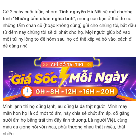
Cứ 2 ngày cuối tuần, nhóm
Tình nguyện Hà Nội
sẽ mở chương
trình “
Những tấm chăn nghĩa tình
”, mong các bạn ở thủ đô có
những tấm chăn cũ (hoặc không dùng) gửi cho chúng tôi, bắt đầu
từ đêm nay chúng tôi sẽ đi phát cho họ. Mọi người giúp bỏ vào
một túi ny lông to để hôm sau, họ có thế xếp và bỏ vào, xách đi
dễ dàng nhé.
Mình lạnh thì họ cũng lạnh, âu cũng là da thịt người. Mình may
mắn hơn họ là có một tổ ấm, hãy chia sẻ chút ấm áp, cố gắng
sưởi ấm họ bằng trái tim đầy tình thương. Là người Việt, cùng
màu da giọng nói với nhau, phải thương nhau thật nhiều, thật
nhiều…