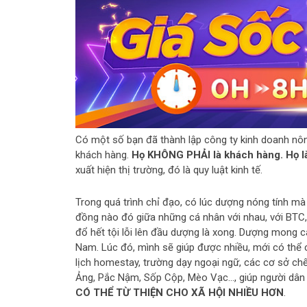
Có một số bạn đã thành lập công ty kinh doanh nô
khách hàng.
Họ KHÔNG PHẢI là khách hàng. Họ 
xuất hiện thị trường, đó là quy luật kinh tế.
Trong quá trình chỉ đạo, có lúc dượng nóng tính mà
đồng nào đó giữa những cá nhân với nhau, với BTC, vớ
đổ hết tội lỗi lên đầu dượng là xong. Dượng mong các
Nam. Lúc đó, mình sẽ giúp được nhiều, mới có thể 
lịch homestay, trường dạy ngoại ngữ, các cơ sở ch
Ảng, Pắc Nậm, Sốp Cộp, Mèo Vạc…, giúp người dân 
CÓ THỂ TỪ THIỆN CHO XÃ HỘI NHIỀU HƠN
.