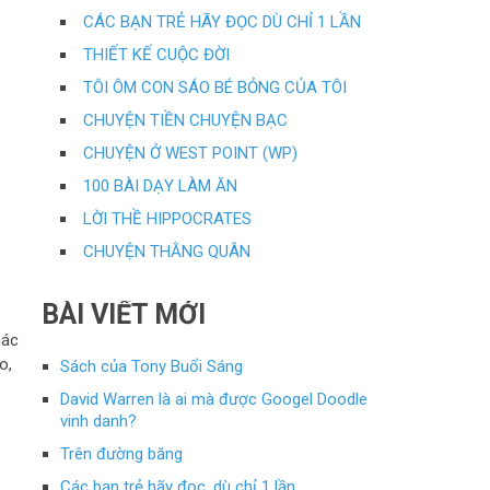
CÁC BẠN TRẺ HÃY ĐỌC DÙ CHỈ 1 LẦN
THIẾT KẾ CUỘC ĐỜI
TÔI ÔM CON SÁO BÉ BỎNG CỦA TÔI
CHUYỆN TIỀN CHUYỆN BẠC
CHUYỆN Ở WEST POINT (WP)
100 BÀI DẠY LÀM ĂN
LỜI THỀ HIPPOCRATES
CHUYỆN THẰNG QUÂN
BÀI VIẾT MỚI
các
o,
Sách của Tony Buổi Sáng
David Warren là ai mà được Googel Doodle
vinh danh?
Trên đường băng
Các bạn trẻ hãy đọc, dù chỉ 1 lần…