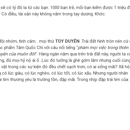
sẽ có tỷ đô la từ các bạn. 1000 bạn trẻ, mỗi bạn kiếm được 1 triệu 
g. Có điều, tài sản này không nằm trong tay dượng. Khóc.
, đội nhóm, tình cảm… mọi thứ
TÙY DUYÊN
. Trái đất hình tròn nên cứ
ác phẩm Tâm Quốc Chí với câu nổi tiếng “
phàm mọi việc trong thiên 
chuyện của muôn đời
”. Hàng ngàn năm qua trên trái đất này, người ta c
thương, đủ mọi hỷ nộ ái ố…Lúc đó tưởng là ghê gớm lắm nhưng cuối cùn
n vật trong các sự kiện đó đều chết sạch trơn, có ai sống mãi? Xã hộ
có lúc giàu, có lúc nghèo, có lúc tốt, có lúc xấu. Nhưng người nhân
rái tim thương yêu là trường tồn, đập mãi. Trong nhịp đập trái tim của