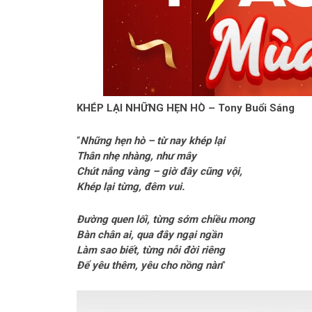
KHÉP LẠI NHỮNG HẸN HÒ – Tony Buổi Sáng
“
Những hẹn hò – từ nay khép lại
Thân nhẹ nhàng, như mây
Chút nắng vàng – giờ đây cũng vội,
Khép lại từng, đêm vui.
Đường quen lối, từng sớm chiều mong
Bàn chân ai, qua đây ngại ngần
Làm sao biết, từng nỗi đời riêng
Để yêu thêm, yêu cho nồng nàn
”