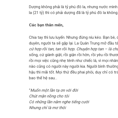
Dượng không phải là tỷ phú đô la, nhưng nước mình 
la (21 tỷ) thì có phải dượng đã là tỷ phú đô la khôn
Các bạn thân mến,
Chia tay thì lưu luyến. Nhưng đừng níu kéo. Bạn bè
duyên, người ta sẽ gặp lại. La Quán Trung mở đầu t
cứ hợp rồi tan, tan rồi hợp. Chuyện hợp tan – là 
sống, cứ giành giật, rồi giận rồi hờn, rồi yêu rồi 
rồi mọi việc cũng nhẹ tênh như chiếc lá, vì mọi nhâ
nào cũng có người này người kia. Người bình thường 
hậu thì mãi tốt. Mọi thứ đều phai phôi, duy chỉ có t
bao thế hệ sau…
“
Muốn một lần tạ ơn với đời
Chút mặn nồng cho tôi
Có những lần nằm nghe tiếng cười
Nhưng chỉ là mơ thôi