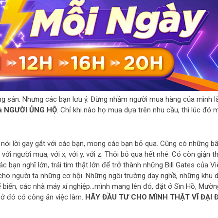
ng sản. Nhưng các bạn lưu ý. Đừng nhầm người mua hàng của mình l
là NGƯỜI ỦNG HỘ
. Chỉ khi nào họ mua dựa trên nhu cầu, thì lúc đó 
 nói lời gay gắt với các bạn, mong các bạn bỏ qua. Cũng có những bấ
i người mua, với x, với y, với z. Thôi bỏ qua hết nhé. Có còn giận th
 bạn nghĩ lớn, trái tim thật lớn để trở thành những Bill Gates của Vi
cho người ta những cơ hội. Những ngôi trường dạy nghề, những khu 
ế biến, các nhà máy xí nghiệp…mình mang lên đó, đặt ở Sìn Hồ, Mườn
ở đó có công ăn việc làm.
HÃY ĐẦU TƯ CHO MÌNH THẬT VĨ ĐẠI 