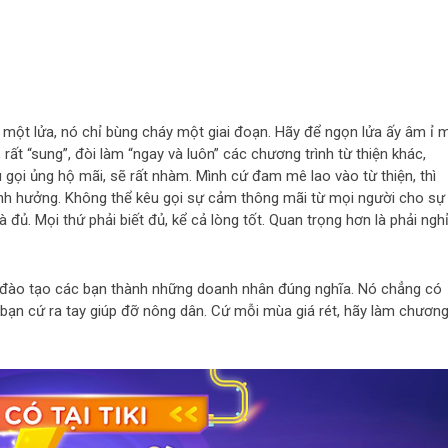
 một lửa, nó chỉ bùng cháy một giai đoạn. Hãy để ngọn lửa ấy âm ỉ 
 rất “sung”, đòi làm “ngay và luôn” các chương trình từ thiện khác,
gọi ủng hộ mãi, sẽ rất nhàm. Mình cứ đam mê lao vào từ thiện, thì
ảnh hưởng. Không thể kêu gọi sự cảm thông mãi từ mọi người cho sự
à đủ. Mọi thứ phải biết đủ, kể cả lòng tốt. Quan trọng hơn là phải ngh
n đào tạo các bạn thành những doanh nhân đúng nghĩa. Nó chẳng có
 bạn cứ ra tay giúp đỡ nông dân. Cứ mỗi mùa giá rét, hãy làm chươn