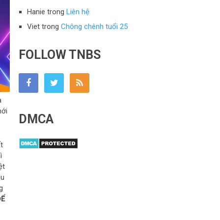
Hanie
trong
Liên hệ
Viet
trong
Chông chênh tuổi 25
FOLLOW TNBS
à
mới
DMCA
t
ì
ệt
du
g
ĐỂ