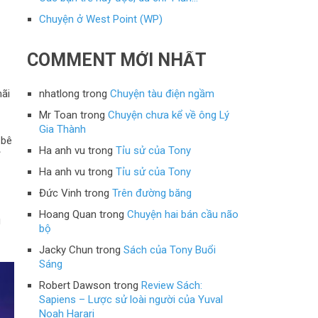
Chuyện ở West Point (WP)
COMMENT MỚI NHẤT
mãi
nhatlong
trong
Chuyện tàu điện ngầm
Mr Toan
trong
Chuyện chưa kể về ông Lý
Gia Thành
 bê
Ha anh vu
trong
Tỉu sử của Tony
ỉ
Ha anh vu
trong
Tỉu sử của Tony
Đức Vinh
trong
Trên đường băng
Hoang Quan
trong
Chuyện hai bán cầu não
g
bộ
Jacky Chun
trong
Sách của Tony Buổi
Sáng
Robert Dawson
trong
Review Sách:
Sapiens – Lược sử loài người của Yuval
Noah Harari