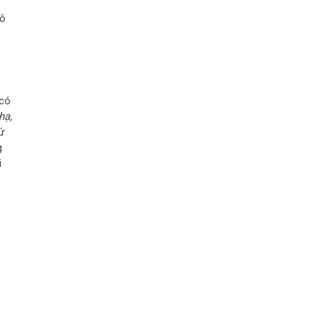
đô
 có
hạ,
ứ
g
i