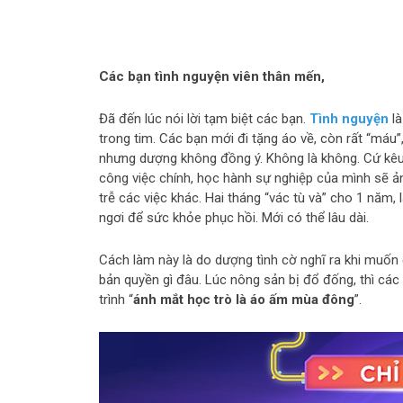
Các bạn tình nguyện viên thân mến,
Đã đến lúc nói lời tạm biệt các bạn.
Tình nguyện
là
trong tim. Các bạn mới đi tặng áo về, còn rất “máu”,
nhưng dượng không đồng ý. Không là không. Cứ kêu 
công việc chính, học hành sự nghiệp của mình sẽ 
trễ các việc khác. Hai tháng “vác tù và” cho 1 năm, l
ngơi để sức khỏe phục hồi. Mới có thể lâu dài.
Cách làm này là do dượng tình cờ nghĩ ra khi muố
bản quyền gì đâu. Lúc nông sản bị đổ đống, thì các
trình “
ánh mắt học trò là áo ấm mùa đông
”.