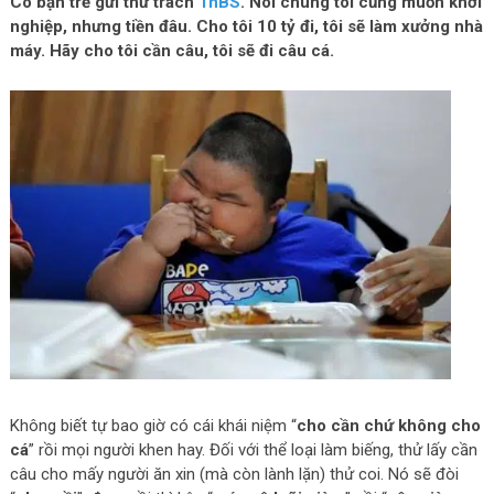
Có bạn trẻ gửi thư trách
TnBS
. Nói chúng tôi cũng muốn khởi
nghiệp, nhưng tiền đâu. Cho tôi 10 tỷ đi, tôi sẽ làm xưởng nhà
máy. Hãy cho tôi cần câu, tôi sẽ đi câu cá.
Không biết tự bao giờ có cái khái niệm “
cho cần chứ không cho
cá
” rồi mọi người khen hay. Đối với thể loại làm biếng, thử lấy cần
câu cho mấy người ăn xin (mà còn lành lặn) thử coi. Nó sẽ đòi