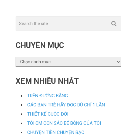
CHUYÊN MỤC
CHUYÊN
MỤC
XEM NHIỀU NHẤT
TRÊN ĐƯỜNG BĂNG
CÁC BẠN TRẺ HÃY ĐỌC DÙ CHỈ 1 LẦN
THIẾT KẾ CUỘC ĐỜI
TÔI ÔM CON SÁO BÉ BỎNG CỦA TÔI
CHUYỆN TIỀN CHUYỆN BẠC