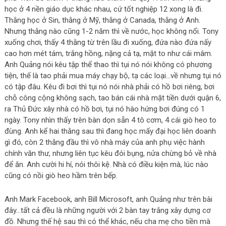
học ở 4 nền giáo dục khác nhau, cứ tốt nghiệp 12 xong là đi.
Thằng học ở Sin, thằng ở Mỹ, thằng ở Canada, thằng ở Anh.
Nhưng thằng nào cũng 1-2 năm thì về nước, học không nổi. Tony
xuống chơi, thấy 4 thằng từ trên lầu đi xuống, đứa nào đứa nấy
cao hơn mét tám, trắng hồng, nặng cả tạ, mặt to như cái mâm.
Anh Quảng nói kêu tập thể thao thì tụi nó nói không có phương
tiện, thế là tao phải mua máy chạy bộ, tạ các loại…về nhưng tụi nó
có tập đâu. Kêu đi bơi thì tụi nó nói nhà phải có hồ bơi riêng, bơi
chỗ công cộng không sạch, tao bán cái nhà mặt tiền dưới quận 6,
ra Thủ Đức xây nhà có hồ bơi, tụi nó hào hứng bơi đúng có 1
ngày. Tony nhìn thấy trên bàn dọn sẵn 4 tô cơm, 4 cái giò heo to
đùng. Anh kể hai thằng sau thì đang học mấy đại học liên doanh
gì đó, còn 2 thằng đầu thì vô nhà máy của anh phụ việc hành
chính văn thư, nhưng liên tục kêu đói bụng, nửa chừng bỏ về nhà
để ăn. Anh cười hi hí, nói thôi kệ. Nhà có điều kiện mà, lúc nào
cũng có nồi giò heo hầm trên bếp.
Anh Mark Facebook, anh Bill Microsoft, anh Quảng như trên bài
đây…tất cả đều là những người với 2 bàn tay trắng xây dựng cơ
đồ. Nhưng thế hệ sau thì có thể khác, nếu cha mẹ cho tiền mà