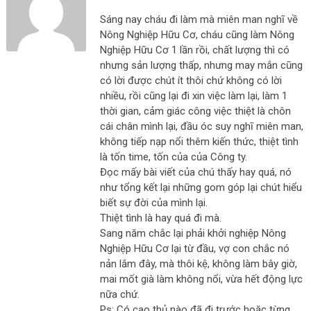
Sáng nay cháu đi làm mà miên man nghĩ về
Nông Nghiệp Hữu Cơ, cháu cũng làm Nông
Nghiệp Hữu Cơ 1 lần rồi, chất lượng thì có
nhưng sản lượng thấp, nhưng may mắn cũng
có lời được chút ít thôi chứ không có lời
nhiều, rồi cũng lại đi xin việc làm lại, làm 1
thời gian, cảm giác công việc thiệt là chôn
cái chân mình lại, đầu óc suy nghĩ miên man,
không tiếp nạp nổi thêm kiến thức, thiệt tình
là tốn time, tốn của của Công ty.
Đọc mấy bài viết của chú thấy hay quá, nó
như tổng kết lại những gom góp lại chút hiểu
biết sự đời của mình lại.
Thiệt tình là hay quá đi mà.
Sang năm chắc lại phải khởi nghiệp Nông
Nghiệp Hữu Cơ lại từ đầu, vợ con chắc nó
nản lắm đây, mà thôi kệ, không làm bây giờ,
mai mốt già làm không nổi, vừa hết động lực
nữa chứ.
Ps: Có cao thủ nào đã đi trước hoặc từng