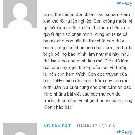
Reply
Đúng thế bác ạ .Con đi làm vài ba năm kiếm
kha khá rồi tự lập nghiệp .Con không muốn bị
gò bó .Con muốn tự làm ,tự tạo ra tiền và tự
quyết định số phận mình .Vì người ta kể cả
ba mẹ cho con tiền thì thứ nhất con thấy
mình giống phế nhân nên nhục lắm ,thứ hai là
bị gò bó ,họ bảo mình làm như thế này ,như
thế kia vì họ cho mình tiền mà .Điều đó làm
hạn chế mọi định hướng của con về tương
lai nên con hẻm thích .Con đọc truyện của
bác ToNy nhiều rồi nhưng hôm nay con mới
bình luận .Và cuối cùng cho con cảm ơn bác
.Nhờ những bài viết của bác mà con đã
trưởng thành hơn về nhận thức và cách sống
.Con chào bác !
NG TẤN ĐẠT
THÁNG 12 27, 2016
Reply