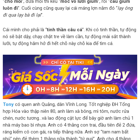
“
cho mồi
”, đưa mồi thì kêu “
móc vô lưỡi giùm
”, rồi “
câu giùm
luôn đi
”. Cuối cùng cũng quay lại cái máng lợn nằm đó “
lạy ông
đi qua lạy bà đi lại
”.
Cái mình cho phải là “
tinh thần câu cá
”. Khi có tinh thần, tự động
nó sẽ bật dậy, chạy chặt tre về làm cần, tự động mài sắt thành
lưỡi, tự động hăm hở đi hết chỗ này chỗ kia để tìm cá.
Tony
có quen anh Quảng, dân Vĩnh Long. Tốt nghiệp ĐH Tổng
hợp Hóa vào thập niên 80, anh làm xà bông, mì tôm, nước rửa
chén, nước tương…và lao động cật lực để bây giờ anh làm chủ 1
nhà máy bao bì nhựa. Anh có 4 thằng con trai, đầu tiên đẻ 2 đứa,
ráng kiếm cô con gái, ra tiếp thằng nữa. Anh sợ “tam nam bất
phú” nên đẻ thêm 1 thằng nữa thành “tứ quý”. Anh cho 4 thằng