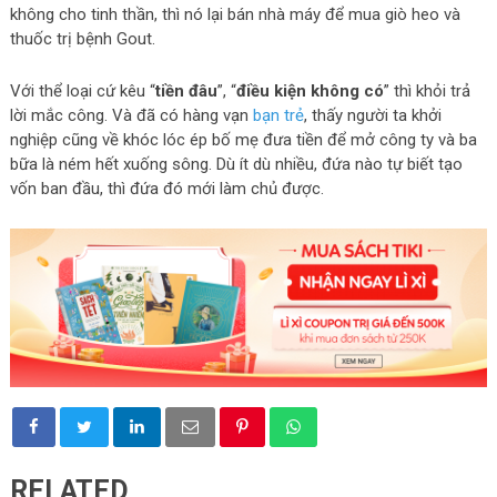
không cho tinh thần, thì nó lại bán nhà máy để mua giò heo và
thuốc trị bệnh Gout.
Với thể loại cứ kêu “
tiền đâu
”, “
điều kiện không có
” thì khỏi trả
lời mắc công. Và đã có hàng vạn
bạn trẻ
, thấy người ta khởi
nghiệp cũng về khóc lóc ép bố mẹ đưa tiền để mở công ty và ba
bữa là ném hết xuống sông. Dù ít dù nhiều, đứa nào tự biết tạo
vốn ban đầu, thì đứa đó mới làm chủ được.
RELATED