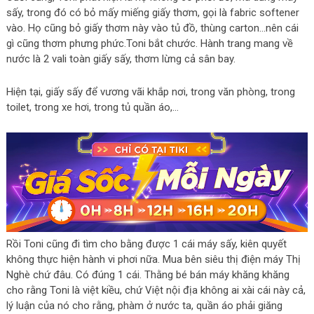
sấy, trong đó có bỏ mấy miếng giấy thơm, gọi là fabric softener
vào. Họ cũng bỏ giấy thơm này vào tủ đồ, thùng carton…nên cái
gì cũng thơm phưng phức.Toni bắt chước. Hành trang mang về
nước là 2 vali toàn giấy sấy, thơm lừng cả sân bay.
Hiện tại, giấy sấy để vương vãi khắp nơi, trong văn phòng, trong
toilet, trong xe hơi, trong tủ quần áo,…
Rồi Toni cũng đi tìm cho bằng được 1 cái máy sấy, kiên quyết
không thực hiện hành vi phơi nữa. Mua bên siêu thị điện máy Thị
Nghè chứ đâu. Có đúng 1 cái. Thằng bé bán máy khăng khăng
cho rằng Toni là việt kiều, chứ Việt nội địa không ai xài cái này cả,
lý luận của nó cho rằng, phàm ở nước ta, quần áo phải giăng