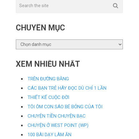
CHUYÊN MỤC
CHUYÊN
MỤC
XEM NHIỀU NHẤT
TRÊN ĐƯỜNG BĂNG
CÁC BẠN TRẺ HÃY ĐỌC DÙ CHỈ 1 LẦN
THIẾT KẾ CUỘC ĐỜI
TÔI ÔM CON SÁO BÉ BỎNG CỦA TÔI
CHUYỆN TIỀN CHUYỆN BẠC
CHUYỆN Ở WEST POINT (WP)
100 BÀI DẠY LÀM ĂN