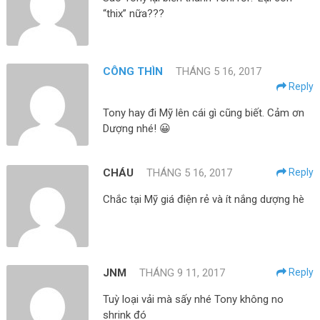
“thix” nữa???
CÔNG THÌN
THÁNG 5 16, 2017
Reply
Tony hay đi Mỹ lên cái gì cũng biết. Cảm ơn
Dượng nhé! 😀
CHÁU
THÁNG 5 16, 2017
Reply
Chắc tại Mỹ giá điện rẻ và ít nắng dượng hè
JNM
THÁNG 9 11, 2017
Reply
Tuỳ loại vải mà sấy nhé Tony không no
shrink đó