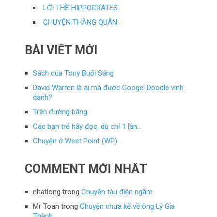
LỜI THỀ HIPPOCRATES
CHUYỆN THẰNG QUÂN
BÀI VIẾT MỚI
Sách của Tony Buổi Sáng
David Warren là ai mà được Googel Doodle vinh
danh?
Trên đường băng
Các bạn trẻ hãy đọc, dù chỉ 1 lần…
Chuyện ở West Point (WP)
COMMENT MỚI NHẤT
nhatlong
trong
Chuyện tàu điện ngầm
Mr Toan
trong
Chuyện chưa kể về ông Lý Gia
Thành