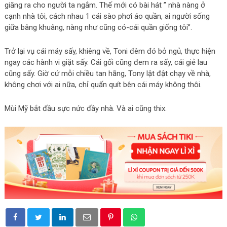
giăng ra cho người ta ngắm. Thế mới có bài hát ” nhà nàng ở
cạnh nhà tôi, cách nhau 1 cái sào phơi áo quần, ai người sống
giữa bâng khuâng, nàng như cũng có-cái quần giống tôi”.
Trở lại vụ cái máy sấy, khiêng về, Toni đêm đó bỏ ngủ, thực hiện
ngay các hành vi giặt sấy. Cái gối cũng đem ra sấy, cái giẻ lau
cũng sấy. Giờ cứ mỗi chiều tan hãng, Tony lật đật chạy về nhà,
không chơi với ai nữa, chỉ quấn quít bên cái máy không thôi.
Mùi Mỹ bắt đầu sực nức đầy nhà. Và ai cũng thix.