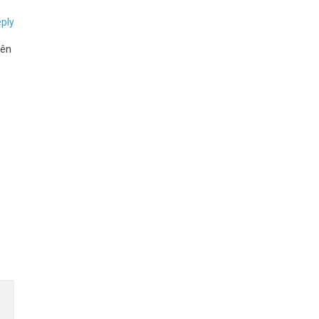
ply
yên