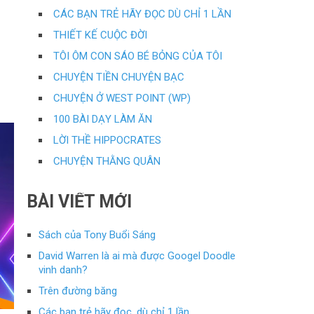
CÁC BẠN TRẺ HÃY ĐỌC DÙ CHỈ 1 LẦN
THIẾT KẾ CUỘC ĐỜI
TÔI ÔM CON SÁO BÉ BỎNG CỦA TÔI
CHUYỆN TIỀN CHUYỆN BẠC
CHUYỆN Ở WEST POINT (WP)
100 BÀI DẠY LÀM ĂN
LỜI THỀ HIPPOCRATES
CHUYỆN THẰNG QUÂN
BÀI VIẾT MỚI
Sách của Tony Buổi Sáng
David Warren là ai mà được Googel Doodle
vinh danh?
Trên đường băng
Các bạn trẻ hãy đọc, dù chỉ 1 lần…