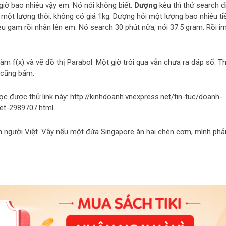
 giờ bao nhiêu vậy em. Nó nói không biết.
Dượng
kêu thì thử search đi
 một lượng thôi, không có giá 1kg. Dượng hỏi một lượng bao nhiêu ti
êu gam rồi nhân lên em. Nó search 30 phút nữa, nói 37.5 gram. Rồi i
 hàm f(x) và vẽ đồ thị Parabol. Một giờ trôi qua vẫn chưa ra đáp số. T
 cũng bấm.
ọc được thử link này: http://kinhdoanh.vnexpress.net/tin-tuc/doanh-
et-2989707.html
n người Việt. Vậy nếu một đứa Singapore ăn hai chén cơm, mình phả