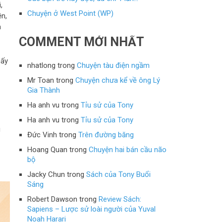
,
Chuyện ở West Point (WP)
ền,
m
COMMENT MỚI NHẤT
hấy
nhatlong
trong
Chuyện tàu điện ngầm
Mr Toan
trong
Chuyện chưa kể về ông Lý
Gia Thành
Ha anh vu
trong
Tỉu sử của Tony
Ha anh vu
trong
Tỉu sử của Tony
i
Đức Vinh
trong
Trên đường băng
Hoang Quan
trong
Chuyện hai bán cầu não
bộ
Jacky Chun
trong
Sách của Tony Buổi
Sáng
Robert Dawson
trong
Review Sách:
Sapiens – Lược sử loài người của Yuval
Noah Harari