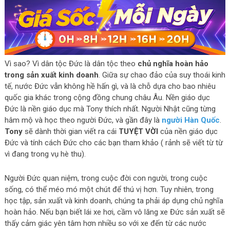
Vì sao? Vì dân tộc Đức là dân tộc theo
chủ nghĩa hoàn hảo
trong sản xuất kinh doanh
. Giữa sự chao đảo của suy thoái kinh
tế, nước Đức vẫn không hề hấn gì, và là chỗ dựa cho bao nhiêu
quốc gia khác trong cộng đồng chung châu Âu. Nền giáo dục
Đức là nền giáo dục mà Tony thích nhất. Người Nhật cũng từng
hâm mộ và học theo người Đức, và gần đây là
người Hàn Quốc
.
Tony
sẽ dành thời gian viết ra cái
TUYỆT VỜI
của nền giáo dục
Đức và tính cách Đức cho các bạn tham khảo ( rảnh sẽ viết từ từ
vì đang trong vụ hè thu).
Người Đức quan niệm, trong cuộc đời con người, trong cuộc
sống, có thể méo mó một chút để thú vị hơn. Tuy nhiên, trong
học tập, sản xuất và kinh doanh, chúng ta phải áp dụng chủ nghĩa
hoàn hảo. Nếu bạn biết lái xe hơi, cầm vô lăng xe Đức sản xuất sẽ
thấy cảm giác yên tâm hơn nhiều so với xe đến từ các nước