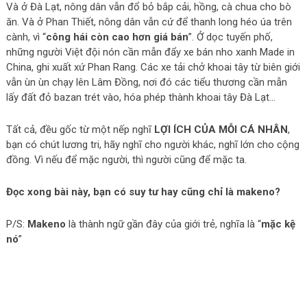
Và ở Đà Lạt, nông dân vẫn đổ bỏ bắp cải, hồng, cà chua cho bò
ăn. Và ở Phan Thiết, nông dân vẫn cứ để thanh long héo úa trên
cành, vì “
công hái còn cao hơn giá bán
”. Ở dọc tuyến phố,
những người Việt đội nón cần mẫn đẩy xe bán nho xanh Made in
China, ghi xuất xứ Phan Rang. Các xe tải chở khoai tây từ biên giới
vẫn ùn ùn chạy lên Lâm Đồng, nơi đó các tiểu thương cần mẫn
lấy đất đỏ bazan trét vào, hóa phép thành khoai tây Đà Lạt…
Tất cả, đều gốc từ một nếp nghĩ
LỢI ÍCH CỦA MỖI CÁ NHÂN
,
bạn có chút lương tri, hãy nghĩ cho người khác, nghĩ lớn cho cộng
đồng. Vì nếu để mặc người, thì người cũng để mặc ta.
Đọc xong bài này, bạn có suy tư hay cũng chỉ là makeno?
P/S:
Makeno
là thành ngữ gần đây của giới trẻ, nghĩa là “
mặc kệ
nó
”