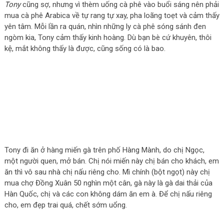
Tony
cũng sợ, nhưng vì thèm uống cà phê vào buổi sáng nên phải
mua cà phê Arabica về tự rang tự xay, pha loãng toẹt và cảm thấy
yên tâm. Mỗi lần ra quán, nhìn những ly cà phê sóng sánh đen
ngòm kia, Tony cảm thấy kinh hoàng. Dù bạn bè cứ khuyên, thôi
kệ, mắt không thấy là được, cũng sống có là bao.
Tony đi ăn ở hàng miến gà trên phố Hàng Mành, do chị Ngọc,
một người quen, mở bán. Chị nói miến này chị bán cho khách, em
ăn thì vô sau nhà chị nấu riêng cho. Mì chính (bột ngọt) này chị
mua chợ Đồng Xuân 50 nghìn một cân, gà này là gà dai thải của
Hàn Quốc, chị và các con không dám ăn em à. Để chị nấu riêng
cho, em đẹp trai quá, chết sớm uổng.