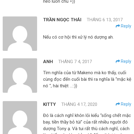
nẻo luôn chú =))
TRẦN NGỌC THÁI
THÁNG 6 13, 2017
Reply
Nếu có cơ hội thì xử lý nó dượng ah.
ANH
THÁNG 7 4, 2017
Reply
Tìm nghĩa của từ Makeno mà ko thấy, cuối
cùng đọc đến cuối bài thì ra nghĩa là “mặc kệ
nó “, hài thiệt …::))
KITTY
THÁNG 4 17, 2020
Reply
Đó là cách nghĩ khôn lỏi kiểu “sống chết mặc
bay, tiền thầy bỏ túi” của rất nhiều người đó
dượng Tony ạ. Và tui rất thù cách nghĩ, cách