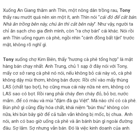
Xuống An Giang thăm anh Thìn, một nông dân trồng rau,
Tony
thấy rau mướt quá nên xin một ít, anh Thìn nói “
cái đó để cắt bán.
Nhà ăn trồng bên này, chú ăn thì cắt bên này
”. Như vậy, người ta
chỉ ăn sạch cho gia đình mình, còn “ra chợ bán” cái khác. Nói rồi
anh Thìn uống ngụm cà phê, ngồi nhìn “cánh đồng bất tận” trước
mặt, không rõ nghĩ gì.
Tony
xuống chợ Kim Biên, thấy “hương cà phê tổng hợp” là mặt
hàng bán chạy nhất. Anh Trung, chủ 1 sạp ở đây nói với Tony,
mấy cơ sở rang cà phê nó nói, nếu không bỏ cái này vô, cà phê
không dậy mùi thơm, không bán được. Rồi chỉ vào mấy thùng
LAS (chất tạo bọt), họ cũng mua cái này nữa nè em, không có
LAS sao có bọt. Rồi rang phải cháy đen cháy đỏ, bỏ bơ, nước
mắm…để có màu và mùi “đậm đà gu Việt”. Mà nào chỉ có cà phê.
Bún phở gì cũng đầy hóa chất, khái niệm “bún thiu” không còn
nữa, khi bún bây giờ để cả tuần vẫn không bị mốc, bị chua.. Anh
nói, anh có bao giờ uống cà phê và ăn bánh bún gì ngoài đường
đâu. Sợ lắm. Sợ nhưng vẫn bán. Đó là việc kinh doanh của anh.