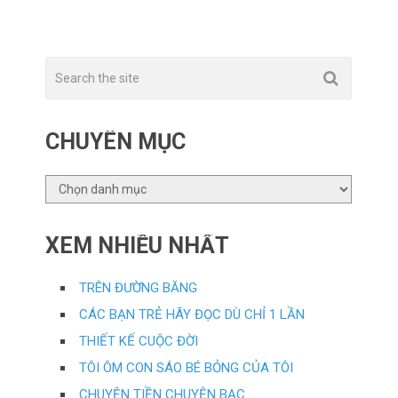
CHUYÊN MỤC
CHUYÊN
MỤC
XEM NHIỀU NHẤT
TRÊN ĐƯỜNG BĂNG
CÁC BẠN TRẺ HÃY ĐỌC DÙ CHỈ 1 LẦN
THIẾT KẾ CUỘC ĐỜI
TÔI ÔM CON SÁO BÉ BỎNG CỦA TÔI
CHUYỆN TIỀN CHUYỆN BẠC