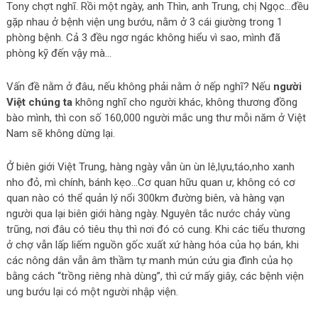
Tony chợt nghĩ. Rồi một ngày, anh Thìn, anh Trung, chị Ngọc…đều
gặp nhau ở bệnh viện ung bướu, nằm ở 3 cái giường trong 1
phòng bệnh. Cả 3 đều ngơ ngác không hiểu vì sao, mình đã
phòng kỹ đến vậy mà…
Vấn đề nằm ở đâu, nếu không phải nằm ở nếp nghĩ? Nếu
người
Việt chúng ta
không nghĩ cho người khác, không thương đồng
bào mình, thì con số 160,000 người mắc ung thư mỗi năm ở Việt
Nam sẽ không dừng lại.
Ở biên giới Việt Trung, hàng ngày vẫn ùn ùn lê,lựu,táo,nho xanh
nho đỏ, mì chính, bánh kẹo…Cơ quan hữu quan ư, không có cơ
quan nào có thể quản lý nổi 300km đường biên, và hàng vạn
người qua lại biên giới hàng ngày. Nguyên tắc nước chảy vùng
trũng, nơi đâu có tiêu thụ thì nơi đó có cung. Khi các tiểu thương
ở chợ vẫn lấp liếm nguồn gốc xuất xứ hàng hóa của họ bán, khi
các nông dân vẫn âm thầm tự manh mún cứu gia đình của họ
bằng cách “trồng riêng nhà dùng”, thì cứ mấy giây, các bệnh viện
ung bướu lại có một người nhập viện.