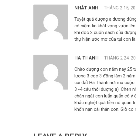
NHẬT ANH
THÁNG 2 15, 20
Tuyệt quá dượng ạ dượng đúng 
có niềm tin khát vọng vươn lê
khi đọc 2 cuốn sách của dượng
thự hiện ước mơ của tụi con l
HA THANH
THÁNG 2 24, 20
Chào dượng con năm nay 25 tuổ
lương 3 cọc 3 đồng làm 2 năm
cái đất Hà Thành nơi mà cuộc s
3 -4 câu thôi dượng ạ). Chen nh
chán ngắt con luẩn quẩn có ý 
khắc nghiệt quá tiền nó quan t
khốn nạn cái thân con. Giờ co 