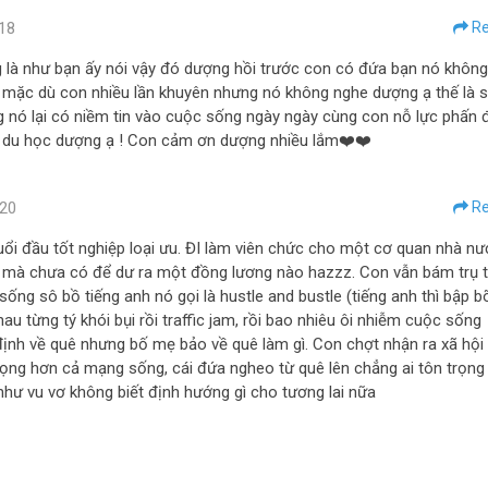
18
Re
là như bạn ấy nói vậy đó dượng hồi trước con có đứa bạn nó không
n mặc dù con nhiều lần khuyên nhưng nó không nghe dượng ạ thế là 
 nó lại có niềm tin vào cuộc sống ngày ngày cùng con nỗ lực phấn 
à du học dượng ạ ! Con cảm ơn dượng nhiều lắm❤️❤️
20
Re
i đầu tốt nghiệp loại ưu. ĐI làm viên chức cho một cơ quan nhà n
 mà chưa có để dư ra một đồng lương nào hazzz. Con vẫn bám trụ t
ống sô bồ tiếng anh nó gọi là hustle and bustle (tiếng anh thì bập 
au từng tý khói bụi rồi traffic jam, rồi bao nhiêu ôi nhiễm cuộc sống
định về quê nhưng bố mẹ bảo về quê làm gì. Con chợt nhận ra xã hội
rọng hơn cả mạng sống, cái đứa ngheo từ quê lên chẳng ai tôn trọng
như vu vơ không biết định hướng gì cho tương lai nữa