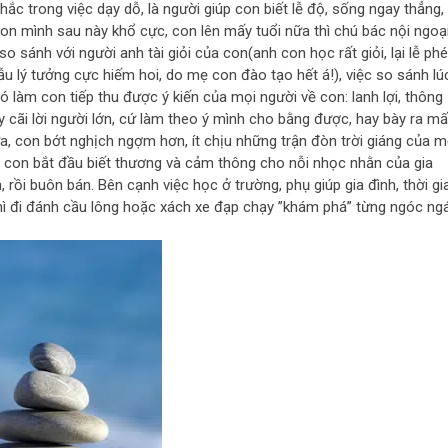
c trong việc dạy dỗ, là người giúp con biết lễ độ, sống ngay thẳng,
on mình sau này khổ cực, con lên mấy tuổi nữa thì chú bác nội ngoại
 sánh với người anh tài giỏi của con(anh con học rất giỏi, lại lễ phé
ẫu lý tưởng cực hiếm hoi, do mẹ con đào tạo hết á!), việc so sánh lú
ó làm con tiếp thu được ý kiến của mọi người về con: lanh lợi, thông
 cãi lời người lớn, cứ làm theo ý mình cho bằng được, hay bày ra m
nữa, con bớt nghịch ngợm hơn, ít chịu những trận đòn trời giáng của 
n), con bắt đầu biết thương và cảm thông cho nỗi nhọc nhằn của gia
 rồi buôn bán. Bên cạnh việc học ở trường, phụ giúp gia đình, thời gi
hì đi đánh cầu lông hoặc xách xe đạp chạy ”khám phá” từng ngóc ng