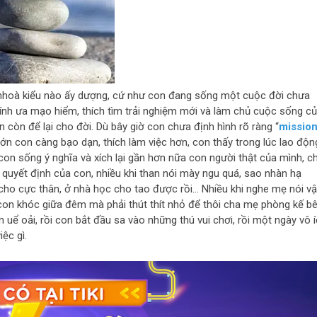
 nhoà kiểu nào ấy dượng, cứ như con đang sống một cuộc đời chưa
 tính ưa mạo hiểm, thích tìm trải nghiệm mới và làm chủ cuộc sống c
n còn để lại cho đời. Dù bây giờ con chưa định hình rõ ràng “
missio
 lớn con càng bạo dạn, thích làm việc hơn, con thấy trong lúc lao độn
con sống ý nghĩa và xích lại gần hơn nữa con người thật của mình, c
 quyết định của con, nhiều khi than nói mày ngu quá, sao nhàn hạ
a cho cực thân, ở nhà học cho tao được rồi… Nhiều khi nghe mẹ nói vậ
 con khóc giữa đêm mà phải thút thít nhỏ để thôi cha mẹ phòng kế b
n uể oải, rồi con bắt đầu sa vào những thú vui chơi, rồi một ngày vô 
ệc gì.