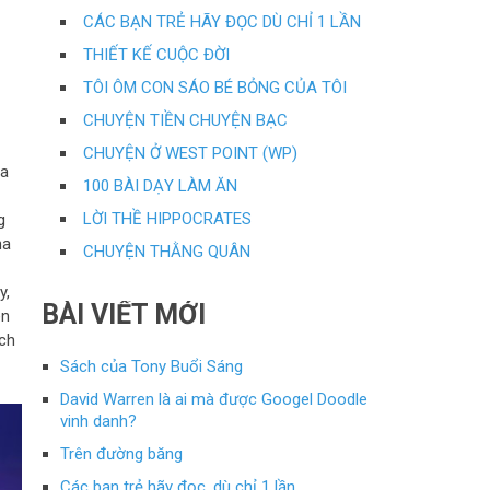
CÁC BẠN TRẺ HÃY ĐỌC DÙ CHỈ 1 LẦN
THIẾT KẾ CUỘC ĐỜI
TÔI ÔM CON SÁO BÉ BỎNG CỦA TÔI
CHUYỆN TIỀN CHUYỆN BẠC
CHUYỆN Ở WEST POINT (WP)
ủa
100 BÀI DẠY LÀM ĂN
n
LỜI THỀ HIPPOCRATES
g
ha
CHUYỆN THẰNG QUÂN
y,
BÀI VIẾT MỚI
ên
ích
Sách của Tony Buổi Sáng
David Warren là ai mà được Googel Doodle
vinh danh?
Trên đường băng
Các bạn trẻ hãy đọc, dù chỉ 1 lần…