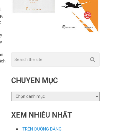
,
p,
c
ấy
mẹ
an
ách
CHUYÊN MỤC
CHUYÊN
MỤC
XEM NHIỀU NHẤT
TRÊN ĐƯỜNG BĂNG