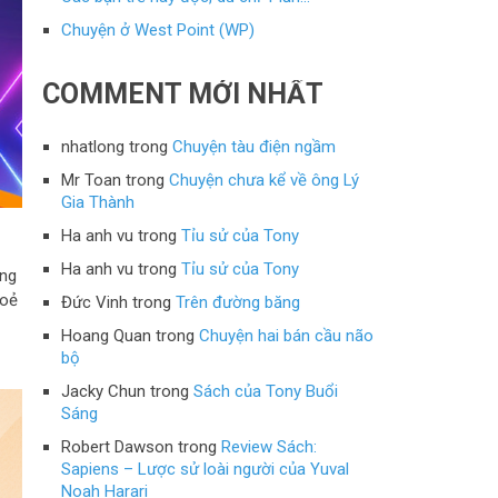
Chuyện ở West Point (WP)
COMMENT MỚI NHẤT
nhatlong
trong
Chuyện tàu điện ngầm
Mr Toan
trong
Chuyện chưa kể về ông Lý
Gia Thành
Ha anh vu
trong
Tỉu sử của Tony
Ha anh vu
trong
Tỉu sử của Tony
ơng
hoẻ
Đức Vinh
trong
Trên đường băng
Hoang Quan
trong
Chuyện hai bán cầu não
bộ
Jacky Chun
trong
Sách của Tony Buổi
Sáng
Robert Dawson
trong
Review Sách:
Sapiens – Lược sử loài người của Yuval
Noah Harari