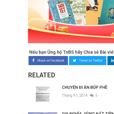
Nếu bạn Ủng hộ TnBS hãy Chia sẻ Bài viế
Share on Facebook
Tweet on Twitter
RELATED
CHUYỆN ĐI ĂN BÚP PHÊ
Tháng 9 1, 2014
5
GIA NGHĨA, VÙNG ĐẤT TIỀ