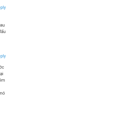
ply
sau
đấu
ply
ước
ại
bõm
 nó