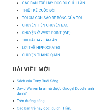
CÁC BẠN TRẺ HÃY ĐỌC DÙ CHỈ 1 LẦN
THIẾT KẾ CUỘC ĐỜI
TÔI ÔM CON SÁO BÉ BỎNG CỦA TÔI
CHUYỆN TIỀN CHUYỆN BẠC
CHUYỆN Ở WEST POINT (WP)
100 BÀI DẠY LÀM ĂN
LỜI THỀ HIPPOCRATES
CHUYỆN THẰNG QUÂN
BÀI VIẾT MỚI
Sách của Tony Buổi Sáng
David Warren là ai mà được Googel Doodle vinh
danh?
Trên đường băng
Các bạn trẻ hãy đọc, dù chỉ 1 lần…