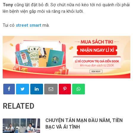
Tony
cũng lật đật bỏ đi. Sợ chút nữa nó kéo tới nó quánh rồi phải
lên bệnh viện gắp môi và răng ra khỏi lưỡi.
Tui có
street smart
mà.
RELATED
CHUYỆN TẢN MẠN ĐẦU NĂM, TIỀN
BẠC VÀ ÁI TÌNH