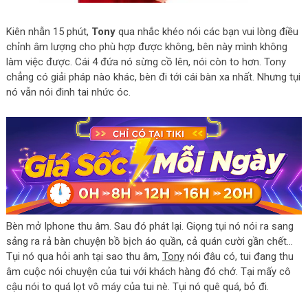
Kiên nhẫn 15 phút,
Tony
qua nhắc khéo nói các bạn vui lòng điều
chỉnh âm lượng cho phù hợp được không, bên này mình không
làm việc được. Cái 4 đứa nó sừng cồ lên, nói còn to hơn. Tony
chẳng có giải pháp nào khác, bèn đi tới cái bàn xa nhất. Nhưng tụi
nó vẫn nói đinh tai nhức óc.
Bèn mở Iphone thu âm. Sau đó phát lại. Giọng tụi nó nói ra sang
sảng ra rả bàn chuyện bồ bịch áo quần, cả quán cười gần chết…
Tụi nó qua hỏi anh tại sao thu âm,
Tony
nói đâu có, tui đang thu
âm cuộc nói chuyện của tui với khách hàng đó chớ. Tại mấy cô
cậu nói to quá lọt vô máy của tui nè. Tụi nó quê quá, bỏ đi.