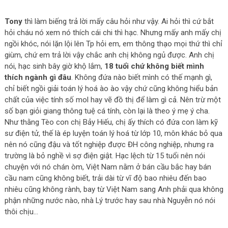
Tony
thì làm biếng trả lời mấy câu hỏi như vậy. Ai hỏi thì cứ bắt
hỏi cháu nó xem nó thích cái chi thì hạc. Nhưng mấy anh mấy chị
ngồi khóc, nói lặn lội lên Tp hỏi em, em thông thạo mọi thứ thì chỉ
giùm, chứ em trả lời vậy chắc anh chị không ngủ được. Anh chị
nói, hạc sinh bây giờ khộ lắm,
18 tuổi chứ không biết mình
thích ngành gì đâu
. Không đứa nào biết mình có thế mạnh gì,
chỉ biết ngồi giải toán lý hoá ào ào vậy chứ cũng không hiểu bản
chất của việc tính số mol hay vẽ đồ thị để làm gì cả. Nên trừ một
số bạn giỏi giang thông tuệ cá tính, còn lại là theo ý mẹ ý cha.
Như thằng Tèo con chị Bảy Hiếu, chị ấy thích có đứa con làm kỹ
sư điện tử, thế là ép luyện toán lý hoá từ lớp 10, môn khác bỏ qua
nên nó cũng đậu và tốt nghiệp được ĐH công nghiệp, nhưng ra
trường là bỏ nghề vì sợ điện giật. Hạc lệch từ 15 tuổi nên nói
chuyện với nó chán òm, Việt Nam nằm ở bán cầu bắc hay bán
cầu nam cũng không biết, trải dài từ vĩ độ bao nhiêu đến bao
nhiêu cũng không rành, bay từ Việt Nam sang Anh phải qua không
phận những nước nào, nhà Lý trước hay sau nhà Nguyễn nó nói
thôi chịu…