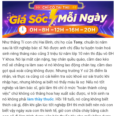
Như thằng Tí con chị Hai Bình, chị họ của
Tony
, chuẩn bị năm
sau là tốt nghiệp bác sĩ. Nó được anh chị đầu tư luyện toán hoá
sinh riêng tháng nào cũng 3 triệu từ năm lớp 10 nên thi đậu vô ĐH
Y khoa. Nó lại mắt cận nặng, tay chân quều quào, cầm dao kéo
mổ xẻ chẳng ra làm sao vì nó không lao động chân tay, cầm dao
gọt quả xoài cũng không được. Nhưng trường Y cứ 26 điểm là
nhận, và thực ra cũng có cái kiểm tra sức khoẻ sơ sài trước khi
nhập hạc, nhưng không ai biết nó thấy máu là sợ. Nếu nó tốt
nghiệp và làm bác sĩ, giỏi lắm thì chỉ ở mức “hoàn thành công
việc” chứ không có thăng hoa hay xuất sắc được, vì trời sinh ra
nó không phải
làm thầy thuốc
. Hồi 18 tuổi, nó cũng không biết
thích cái gì, đến khi gần lúc tốt nghiệp ĐH thì mới biết nên nói con
biết vậy ngày xưa con thi kinh tế, giờ con chữa cháy bằng cách