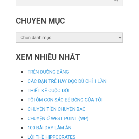
CHUYÊN MỤC
CHUYÊN
MỤC
XEM NHIỀU NHẤT
TRÊN ĐƯỜNG BĂNG
CÁC BẠN TRẺ HÃY ĐỌC DÙ CHỈ 1 LẦN
THIẾT KẾ CUỘC ĐỜI
TÔI ÔM CON SÁO BÉ BỎNG CỦA TÔI
CHUYỆN TIỀN CHUYỆN BẠC
CHUYỆN Ở WEST POINT (WP)
100 BÀI DẠY LÀM ĂN
LỜI THỀ HIPPOCRATES