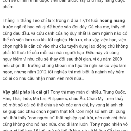
con sẽ đi làm trình dược viên bán thuốc tây cho mấy hãng dược
phẩm.
Thằng Tí thằng Tèo chỉ là 2 trong n đứa 17,18 tuổi
hoang mang
trước ngã rẽ hạc cái gì để bước vào đời đây. Cả cha mẹ, thầy cô
cũng đau đầu, và cứu cánh của họ duy nhất là xem ngành nào có
thể có việc làm sau khi tốt nghiệp. Hoá ra, như vậy, việc hạc, việc
chọn nghề là căn cứ vào nhu cầu tuyển dụng lao động chứ không
phải từ thực tế của mỗi cá nhân người hạc. Điều này vô cùng
nguy hiểm vì nhu cầu sẽ thay đổi sau thời gian, ví dụ năm 2008
nếu chọn thị trường chứng khoán mà hạc thì nghĩ sẽ có việc làm
ngon, nhưng năm 2012 tốt nghiệp thì mới biết là ngành này hẻm
có ai có nhu cầu nhận nhân viên mới nữa…
Vậy giải pháp là cái gì?
Tony
thì may mắn đi nhiều, Trung Quốc,
Hàn, Thái, Indo, Mã Lai, Philppines, châu Âu, Châu Mỹ….nên thấy
có một số cái có thể chia sẻ với các anh chị, hy vọng là anh chị
sẽ giúp các cháu chọn ngành thật tốt. Còn một số anh chị cũng
nói thôi thấy “con người ta” thất nghiệp quá trời, nên anh chị thôi
cũng không cho nó hạc nữa, cho đi làm luôn.
Tony
ngạc nhiên vô
cùng, vì thể loại 18 tuổi mà có thể đi làm, nó sẽ không để cha mẹ