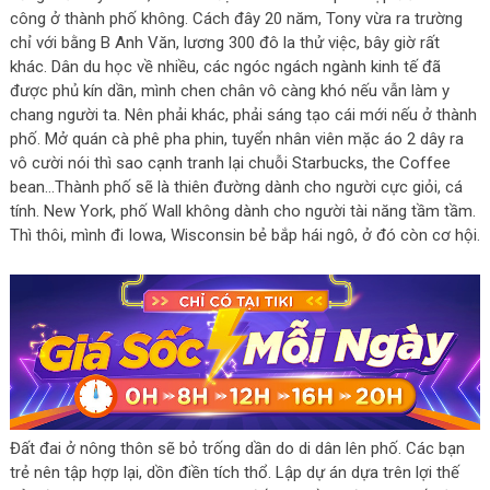
công ở thành phố không. Cách đây 20 năm, Tony vừa ra trường
chỉ với bằng B Anh Văn, lương 300 đô la thử việc, bây giờ rất
khác. Dân du học về nhiều, các ngóc ngách ngành kinh tế đã
được phủ kín dần, mình chen chân vô càng khó nếu vẫn làm y
chang người ta. Nên phải khác, phải sáng tạo cái mới nếu ở thành
phố. Mở quán cà phê pha phin, tuyển nhân viên mặc áo 2 dây ra
vô cười nói thì sao cạnh tranh lại chuỗi Starbucks, the Coffee
bean…Thành phố sẽ là thiên đường dành cho người cực giỏi, cá
tính. New York, phố Wall không dành cho người tài năng tầm tầm.
Thì thôi, mình đi Iowa, Wisconsin bẻ bắp hái ngô, ở đó còn cơ hội.
Đất đai ở nông thôn sẽ bỏ trống dần do di dân lên phố. Các bạn
trẻ nên tập hợp lại, dồn điền tích thổ. Lập dự án dựa trên lợi thế