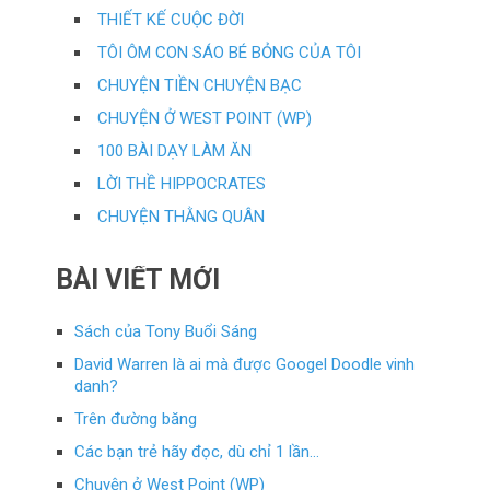
THIẾT KẾ CUỘC ĐỜI
TÔI ÔM CON SÁO BÉ BỎNG CỦA TÔI
CHUYỆN TIỀN CHUYỆN BẠC
CHUYỆN Ở WEST POINT (WP)
100 BÀI DẠY LÀM ĂN
LỜI THỀ HIPPOCRATES
CHUYỆN THẰNG QUÂN
BÀI VIẾT MỚI
Sách của Tony Buổi Sáng
David Warren là ai mà được Googel Doodle vinh
danh?
Trên đường băng
Các bạn trẻ hãy đọc, dù chỉ 1 lần…
Chuyện ở West Point (WP)