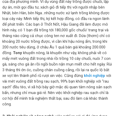
của địa phương mình. Ví dụ vùng đất này trồng được chuối, lập
dự án, mời gọi đầu tư, xách giỏ đi tiếp thị với người nhập bên
Nhật, bên Hàn, bên Nga…những nước xứ lạnh trồng không được
loại cây này. Mình tiếp thị, ký kết hợp đồng, có đầu ra ngon lành
để phát triển. Các bạn ở Thốt Nốt, Hậu Giang đã làm được mô
hình này, có 1 bạn đã trồng tới 180,000 gốc chuối/ trang trại và
tháng nào cũng cả chục công ten nơ xuất đi. Dứa (thơm) chỉ có
khoảng 20 nước trồng được, vì cần khí hậu nóng ẩm, trong khi
200 nước tiêu dùng, ở châu Âu 1 quả bán giá khoảng 200.000
đồng.
Tony
khuyến nông, là khuyến như vậy, không phải về có
mấy mét vuông đất trong nhà rồi trồng 10 cây chuối, nuôi 7 con
gà, sáng cho gà ăn rồi ngồi buồn nặn mụn miết cho hết ngày. Rùi
3 tháng thì ớn óc, cuồng chân cuồng cẳng, rồi lại ra quốc lộ bắt
xe vọt lên thành phố rũ rượi xin việc. Cũng đừng
khởi nghiệp
với
vài mét vuông đất trồng rau sạch, 99% bạn khởi nghiệp với “rau
sạch” đều tèo, vì xã hội bây giờ mặc dù quan tâm nông sản sạch
bẩn, nhưng chỉ mua giá rẻ. Nên việc khởi nghiệp rau sạch chỉ là
cơ hội để mình trải nghiệm thất bại, sau đó làm cái khác thành
công.