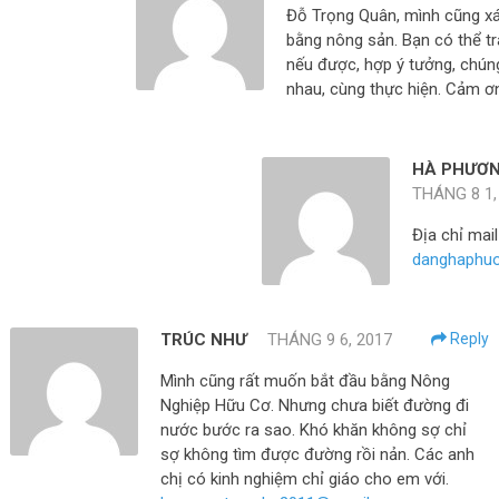
Đỗ Trọng Quân, mình cũng xá
bằng nông sản. Bạn có thể tr
nếu được, hợp ý tưởng, chúng
nhau, cùng thực hiện. Cảm ơ
HÀ PHƯƠ
THÁNG 8 1,
Địa chỉ mai
danghaphu
TRÚC NHƯ
THÁNG 9 6, 2017
Reply
Mình cũng rất muốn bắt đầu bằng Nông
Nghiệp Hữu Cơ. Nhưng chưa biết đường đi
nước bước ra sao. Khó khăn không sợ chỉ
sợ không tìm được đường rồi nản. Các anh
chị có kinh nghiệm chỉ giáo cho em với.