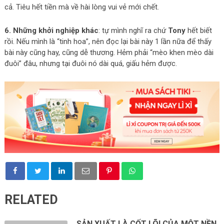
cả. Tiêu hết tiền mà về hài lòng vui vẻ mới chết.
6. Những khởi nghiệp khác
: tự mình nghĩ ra chứ
Tony
hết biết
rồi. Nếu mình là “tinh hoa”, nên đọc lại bài này 1 lần nữa để thấy
bài này cũng hay, cũng dễ thương. Hẻm phải “mèo khen mèo dài
đuôi” đâu, nhưng tại đuôi nó dài quá, giấu hẻm được.
RELATED
SẢN XUẤT LÀ CỐT LÕI CỦA MỘT NỀN