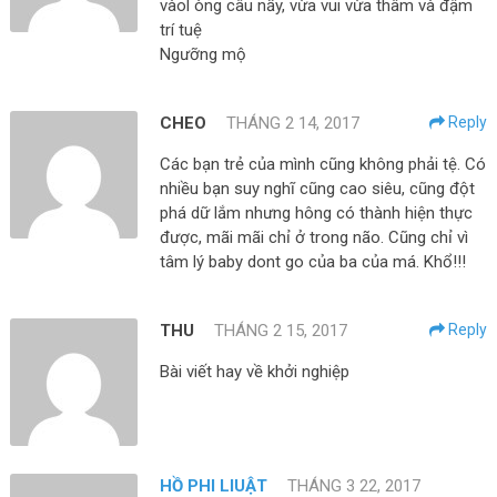
vàol òng câu nấy, vừa vui vừa thâm và đậm
trí tuệ
Ngưỡng mộ
CHEO
THÁNG 2 14, 2017
Reply
Các bạn trẻ của mình cũng không phải tệ. Có
nhiều bạn suy nghĩ cũng cao siêu, cũng đột
phá dữ lắm nhưng hông có thành hiện thực
được, mãi mãi chỉ ở trong não. Cũng chỉ vì
tâm lý baby dont go của ba của má. Khổ!!!
THU
THÁNG 2 15, 2017
Reply
Bài viết hay về khởi nghiệp
HỒ PHI LIUẬT
THÁNG 3 22, 2017