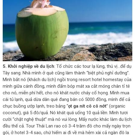
5. Khởi nghiệp về du lịch
: Tổ chức các tour lạ lùng, thú vị…để dụ
Tây sang. Nhà mình ở quê cũng làm thành “biệt phủ nghỉ dưỡng”.
Mình bắt nó (khách du lịch) ngồi trong resort hotel homestay của
mình giữa cánh đồng, mình đấm bóp mát xa cắt móng chân tỉ tê
cho nó, miễn phí hết, cho nó khát nước cháy cổ họng. Mình mua
cái tủ lạnh, quả dừa dân quê đang bán có 5000 đồng, mình để cả
chục buồng ướp lạnh, treo bảng “
ọt ga nít cô cô nớt
” (organic
coconut), giá 5 đô/quả. Nó khát quá uống 10 quả liền. Mình tươi
cười “chặt nghệ thuật” mà nó vui lòng. Mấy nước khác làm du lịch
đều thế cả. Tour Thái Lan rao có 3-4 trăm đô cho mấy ngày trọn
gói, ở hotel 3-4 sao, chứ hiếm ai đi về mà hẻm xài cả ngàn đô la