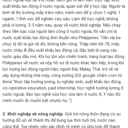
nước ngoài đặt tại VN, hoặc xách giỏ đi làm việc thực tập sinh,
xuất khẩu lao động ở nước ngoài, quan sát để ý học tập. Người ta
kinh tế thị trường mấy trăm năm, mình nên để ý, chọn 1 nghề, 1
ngành, 1 lĩnh vực để nghiên cứu sâu. Làm để học nghề, không
phải vì lương. 3-5 năm sau, quay về nước khởi nghiệp. Nếu chạy
theo tiền bạc của người làm công ở nước ngoài, thì vẫn chỉ là
nước xuất khẩu lao động đơn thuần như Philippines. Tiền vài ba
chục tỷ đô la gửi về đó, không bền vững. Thập niên 60-70, mấy
nước châu Á đều xuất khẩu lao động cả, đặc biệt là sang các
nước giàu dầu mỏ. Khi họ lộn xộn chiến tranh, hàng loạt lao động
Philippines về nước và nộp hồ sơ đi nước khác làm tiếp, trong khi
lực lượng lao động người Hàn, người Đài, Malay, Thái..trở về và
xây dựng những nhà máy, công xưởng (Gõ google chấm com từ
khoá “thực tập hưởng lương, tu nghiệp sinh, xuất khẩu lao động,
co-operative education, paid internship, học nghề hưởng lương ở
nước ngoài, đào tạo nghề vừa học vừa làm ở nước X, Y nào đó
mình muốn đi, muốn bắt chước họ..”).
2. Khởi nghiệp về nông nghiệp
. Giới trẻ nông thôn đang có xu
hướng đổ xô về thành thị để bung lụa thời tuổi trẻ, nước nào
cũng thế. Tuy nhiên, nên xác định rõ mình có phù hợp để thành