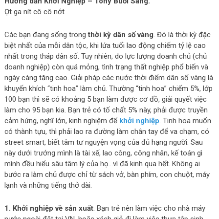
Hướng dẫn Khởi Nghiệp – Tony Buổi Sáng.
Ọt ga nít cô cô nớt
Các bạn đang sống trong
thời kỳ dân số vàng
. Đó là thời kỳ đặc
biệt nhất của mỗi dân tộc, khi lứa tuổi lao động chiếm tỷ lệ cao
nhất trong tháp dân số. Tuy nhiên, do lực lượng doanh chủ (chủ
doanh nghiệp) còn quá mỏng, tình trạng thất nghiệp phổ biến và
ngày càng tăng cao. Giải pháp các nước thời điểm dân số vàng là
khuyến khích “tinh hoa” làm chủ. Thường “tinh hoa” chiếm 5%, lớp
100 bạn thì sẽ có khoảng 5 bạn làm được cơ đồ, giải quyết việc
làm cho 95 bạn kia. Bạn trẻ có tố chất 5% này, phải được truyền
cảm hứng, nghĩ lớn, kinh nghiệm để
khởi nghiệp
. Tinh hoa muốn
có thành tựu, thì phải lao ra đường làm chân tay để va chạm, có
street smart, biết tâm tư nguyện vọng của đủ hạng người. Sau
này dưới trướng mình là tài xế, lao công, công nhân, kế toán gì
mình đều hiểu sâu tâm lý của họ…vì đã kinh qua hết. Không ai
bước ra làm chủ được chỉ từ sách vở, bàn phím, con chuột, máy
lạnh và những tiếng thở dài.
1. Khởi nghiệp về sản xuất
. Bạn trẻ nên làm việc cho nhà máy