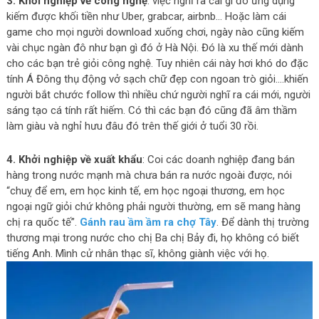
3. Khởi nghiệp về công nghệ
: việc nghĩ ra cái gì đó ứng dụng
kiếm được khối tiền như Uber, grabcar, airbnb… Hoặc làm cái
game cho mọi người download xuống chơi, ngày nào cũng kiếm
vài chục ngàn đô như bạn gì đó ở Hà Nội. Đó là xu thế mới dành
cho các bạn trẻ giỏi công nghệ. Tuy nhiên cái này hơi khó do đặc
tính Á Đông thụ động vở sạch chữ đẹp con ngoan trò giỏi….khiến
người bắt chước follow thì nhiều chứ người nghĩ ra cái mới, người
sáng tạo cá tính rất hiếm. Có thì các bạn đó cũng đã âm thầm
làm giàu và nghỉ hưu đâu đó trên thế giới ở tuổi 30 rồi.
4. Khởi nghiệp về xuất khẩu
: Coi các doanh nghiệp đang bán
hàng trong nước mạnh mà chưa bán ra nước ngoài được, nói
“chuỵ để em, em học kinh tế, em học ngoại thương, em học
ngoại ngữ giỏi chứ không phải người thường, em sẽ mang hàng
chị ra quốc tế”.
Gánh rau ầm ầm ra chợ Tây
. Để dành thị trường
thương mại trong nước cho chị Ba chị Bảy đi, họ không có biết
tiếng Anh. Mình cử nhân thạc sĩ, không giành việc với họ.