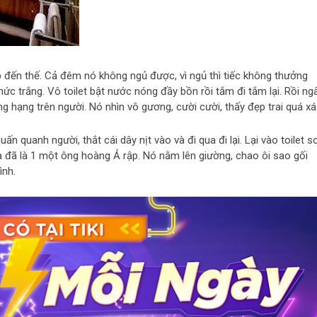
 đến thế. Cả đêm nó không ngủ được, vì ngủ thì tiếc không thưởng
hức trắng. Vô toilet bật nước nóng đầy bồn rồi tắm đi tắm lại. Rồi n
g hạng trên người. Nó nhìn vô gương, cười cười, thấy đẹp trai quá xá
n quanh người, thắt cái dây nịt vào và đi qua đi lại. Lại vào toilet so
 đã là 1 một ông hoàng Ả rập. Nó nằm lên giường, chao ôi sao gối
ình.