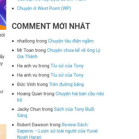
Chuyện ở West Point (WP)
COMMENT MỚI NHẤT
ưới
nhatlong
trong
Chuyện tàu điện ngầm
Mr Toan
trong
Chuyện chưa kể về ông Lý
Gia Thành
lấy
ay
Ha anh vu
trong
Tỉu sử của Tony
Ha anh vu
trong
Tỉu sử của Tony
Đức Vinh
trong
Trên đường băng
hư
Hoang Quan
trong
Chuyện hai bán cầu não
bộ
Jacky Chun
trong
Sách của Tony Buổi
Sáng
Robert Dawson
trong
Review Sách:
Sapiens – Lược sử loài người của Yuval
Noah Harari