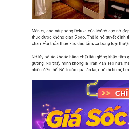
Mèn ơi, sao cái phòng Deluxe của khách sạn nó đẹp
thức được không gian 5 sao. Thế là nó quyết định t
chân. Rồi thỏa thuê xức dầu tắm, xà bông loại thượn
Nó lấy bộ áo khoác bằng chất liệu giống khăn tắm quấ
gương. Nó thấy mình không là Trần Văn Tèo nữa mà
nhiều đến thế. Nó trườn qua lăn lại, cười hi hí một m