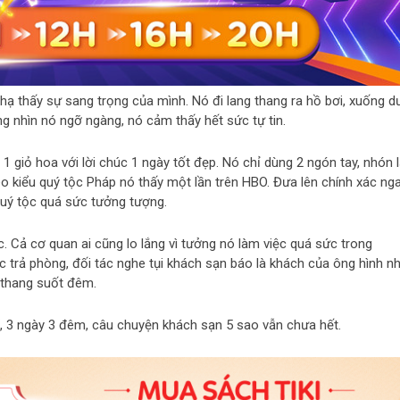
 hạ thấy sự sang trọng của mình. Nó đi lang thang ra hồ bơi, xuống d
ng nhìn nó ngỡ ngàng, nó cảm thấy hết sức tự tin.
1 giỏ hoa với lời chúc 1 ngày tốt đẹp. Nó chỉ dùng 2 ngón tay, nhón 
 kiểu quý tộc Pháp nó thấy một lần trên HBO. Đưa lên chính xác ng
quý tộc quá sức tưởng tượng.
 Cả cơ quan ai cũng lo lắng vì tưởng nó làm việc quá sức trong
úc trả phòng, đối tác nghe tụi khách sạn báo là khách của ông hình n
 thang suốt đêm.
kể, 3 ngày 3 đêm, câu chuyện khách sạn 5 sao vẫn chưa hết.