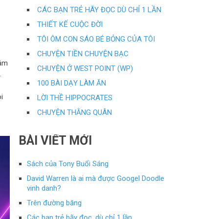
CÁC BẠN TRẺ HÃY ĐỌC DÙ CHỈ 1 LẦN
THIẾT KẾ CUỘC ĐỜI
TÔI ÔM CON SÁO BÉ BỎNG CỦA TÔI
CHUYỆN TIỀN CHUYỆN BẠC
gâm
CHUYỆN Ở WEST POINT (WP)
.
100 BÀI DẠY LÀM ĂN
i
LỜI THỀ HIPPOCRATES
CHUYỆN THẰNG QUÂN
BÀI VIẾT MỚI
Sách của Tony Buổi Sáng
David Warren là ai mà được Googel Doodle
vinh danh?
Trên đường băng
Các bạn trẻ hãy đọc, dù chỉ 1 lần…