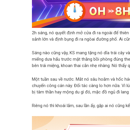
2h sáng, nó quyết định mở cửa đi ra ngoài để thiên
sảnh lớn và định bụng đi ra ngòai đường phố. Ai cũ
Sáng nào cũng vậy, KS mang tặng nó dĩa trái cây và 
miếng dưa hấu trước mặt thằng bồi phòng đúng theo
bên trái miệng, khoan thai cắn nhẹ nhàng. Nó thấy 
Một tuần sau về nước. Mắt nó sâu hoắm và hốc hác.
chuyến công cán này. Đối tác càng lo hơn nữa. Vì l
bị tâm thần hay mộng du gì đó, mặc đồ ngủ đi lang
Riêng nó thì khoái lắm, sau lần ấy, gặp ai nó cũng 