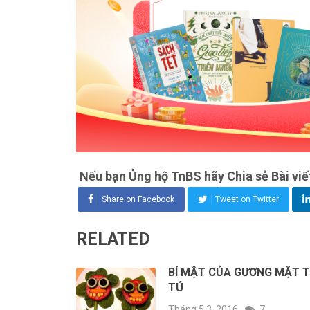
Nếu bạn Ủng hộ TnBS hãy Chia sẻ Bài viế
Share on Facebook
Tweet on Twitter
RELATED
BÍ MẬT CỦA GƯƠNG MẶT 
TÚ
Tháng 5 3, 2016
7