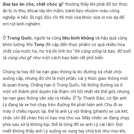
đưa tao ăn cho, chết chóc gì
” thường thấy khi phải đổ bỏ thức
ăn bị ôi thiu, khoai tây lên mầm, bánh kẹo nhuộm màu công
nghiệp vì tiếc. Bị ngộ độc rồi thì mới vừa khóc vừa ói nói dạ để
em rút kinh nghiệm.
Ở
Trung Quốc
, người ta cũng
liều kinh khủng
và hậu quả cũng
khôn lường. Khi
Tony
đề cập đến thực phẩm có quá nhiều hóa
chất của nước họ, họ trả lời tỉnh bơ “
thì cũng sống là bao, 80 tuổi
là cùng chứ gì
” như một cách bao biện rất phổ biến.
Chúng ta hay đổ tai nạn giao thông là do đường sá chật chội
xuống cấp, nhưng đó chỉ là một phần, cái ý thức giao thông mới
là quan trọng. Chẳng hạn ở Trung Quốc, hệ thống đường sá ở
một số thành phố duyên hải thậm chí tốt nhất nhì thế giới, nhưng
tai nạn giao thông vẫn xảy ra nhiều. Ở Tp Thanh Đảo, có lần anh
Lý đang lái xe hơi chạy trên đường thì phát hiện anh Chu đi xe
máy ở chiều ngược lại, thế là anh Lý vội thắng (phanh) xe cái két,
chắc chỉ để chào hỏi nỉ hạo ma cho vui. Mấy chiếc xe đang chạy
phía sau xử lý không kịp, thế là tông đít xe anh Lý cái rầm. Đợi
miết không thấy anh Lý xuống xe vung tay chửi bới như mọi khi,