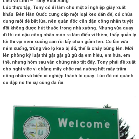
Liều và Lĩnh – Tony Buổi Sáng
Lúc thực tập, Tony có đi làm cho một xí nghiệp giày xuất
khẩu. Bên Hàn Quốc cung cấp một loại keo dán đế, có chứa
dung môi dễ bắt lửa, nên quản đốc căn dặn công nhân tuyệt
đối không được hút thuốc trong nhà xưởng. Nhưng vừa quay
đi thì có cậu công nhân móc ra làm điếu vì thèm, thấy quản lý
tới thì vội ném xuống sàn rồi lấy chân giẫm lên. Có lần vừa
ném xuống, trúng vào lọ keo bị đổ, thế là cháy bùng lên. Mời
lên phòng kỷ luật thì gật gật gù gù dạ em hiểu, em hứa, em
thề, nhưng hôm sau vẫn chứng nào tật đấy. Tony phải đề xuất
cho nghỉ việc vì chẳng mấy chốc mà nướng hết mấy trăm
công nhân và biến xí nghiệp thành lò quay. Lúc đó có quánh
có đập nó thì sự cũng đã rồi.