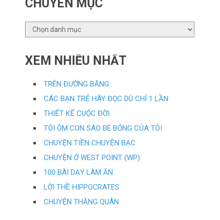
CHUYÊN MỤC
CHUYÊN
MỤC
XEM NHIỀU NHẤT
TRÊN ĐƯỜNG BĂNG
CÁC BẠN TRẺ HÃY ĐỌC DÙ CHỈ 1 LẦN
THIẾT KẾ CUỘC ĐỜI
TÔI ÔM CON SÁO BÉ BỎNG CỦA TÔI
CHUYỆN TIỀN CHUYỆN BẠC
CHUYỆN Ở WEST POINT (WP)
100 BÀI DẠY LÀM ĂN
LỜI THỀ HIPPOCRATES
CHUYỆN THẰNG QUÂN