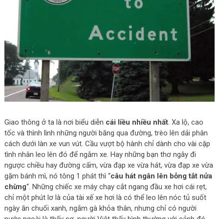
Giao thông ở ta là nơi biểu diễn
cái liều nhiều nhất
. Xa lộ, cao
tốc và thình lình những người băng qua đường, trèo lên dải phân
cách dưới làn xe vun vút. Cầu vượt bộ hành chỉ dành cho vài cặp
tình nhân leo lên đó để ngắm xe. Hay những bạn thơ ngây đi
ngược chiều hay đường cấm, vừa đạp xe vừa hát, vừa đạp xe vừa
gặm bánh mì, nó tông 1 phát thì “
câu hát ngân lên bỗng tắt nửa
chừng
“. Những chiếc xe máy chạy cắt ngang đầu xe hơi cái rẹt,
chỉ một phút lơ là của tài xế xe hơi là có thể leo lên nóc tủ suốt
ngày ăn chuối xanh, ngắm gà khỏa thân, nhưng chỉ có người