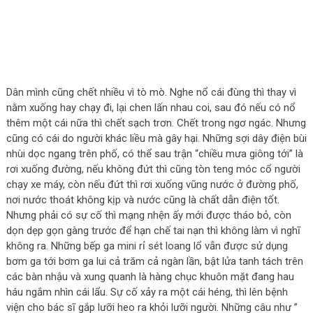
Dân mình cũng chết nhiều vì tò mò. Nghe nổ cái đùng thì thay vì
nằm xuống hay chạy đi, lại chen lấn nhau coi, sau đó nếu có nổ
thêm một cái nữa thì chết sạch trơn. Chết trong ngơ ngác. Nhưng
cũng có cái do người khác liều mà gây hại. Những sợi dây điện bùi
nhùi dọc ngang trên phố, có thể sau trận “chiều mưa giông tới” là
rơi xuống đường, nếu không đứt thì cũng tòn teng móc cổ người
chạy xe máy, còn nếu đứt thì rơi xuống vũng nước ở đường phố,
nơi nước thoát không kịp và nước cũng là chất dẫn điện tốt.
Nhưng phải có sự cố thì mạng nhện ấy mới được tháo bỏ, còn
dọn dẹp gọn gàng trước để hạn chế tai nạn thì không làm vì nghĩ
không ra. Những bếp ga mini rỉ sét loang lổ vẫn được sử dụng
bơm ga tới bơm ga lui cả trăm cả ngàn lần, bật lửa tanh tách trên
các bàn nhậu và xung quanh là hàng chục khuôn mặt đang hau
háu ngắm nhìn cái lẩu. Sự cố xảy ra một cái héng, thì lên bệnh
viện cho bác sĩ gắp lưỡi heo ra khỏi lưỡi người. Những câu như ”