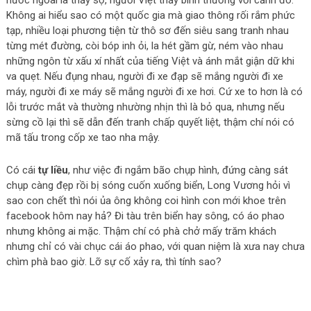
nước ngoài là thấy sợ, người Việt thấy bình thường với cảnh đó.
Không ai hiểu sao có một quốc gia mà giao thông rối rắm phức
tạp, nhiều loại phương tiện từ thô sơ đến siêu sang tranh nhau
từng mét đường, còi bóp inh ỏi, la hét gầm gừ, ném vào nhau
những ngôn từ xấu xí nhất của tiếng Việt và ánh mắt giận dữ khi
va quẹt. Nếu đụng nhau, người đi xe đạp sẽ mắng người đi xe
máy, người đi xe máy sẽ mắng người đi xe hơi. Cứ xe to hơn là có
lỗi trước mắt và thường nhường nhịn thì là bỏ qua, nhưng nếu
sừng cồ lại thì sẽ dẫn đến tranh chấp quyết liệt, thậm chí nói có
mã tấu trong cốp xe tao nha mậy.
Có cái
tự liều
, như việc đi ngắm bão chụp hình, đứng càng sát
chụp càng đẹp rồi bị sóng cuốn xuống biển, Long Vương hỏi vì
sao con chết thì nói ủa ông không coi hình con mới khoe trên
facebook hôm nay hả? Đi tàu trên biển hay sông, có áo phao
nhưng không ai mặc. Thậm chí có phà chở mấy trăm khách
nhưng chỉ có vài chục cái áo phao, với quan niệm là xưa nay chưa
chìm phà bao giờ. Lỡ sự cố xảy ra, thì tính sao?