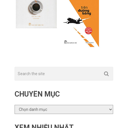
CHUYÊN MỤC
CHUYÊN
MỤC
XEM NHIỀU NHẤT