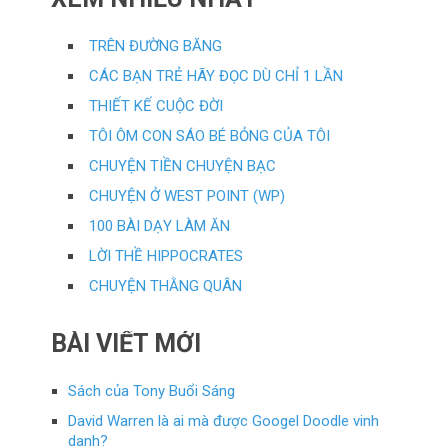
TRÊN ĐƯỜNG BĂNG
CÁC BẠN TRẺ HÃY ĐỌC DÙ CHỈ 1 LẦN
THIẾT KẾ CUỘC ĐỜI
TÔI ÔM CON SÁO BÉ BỎNG CỦA TÔI
CHUYỆN TIỀN CHUYỆN BẠC
CHUYỆN Ở WEST POINT (WP)
100 BÀI DẠY LÀM ĂN
LỜI THỀ HIPPOCRATES
CHUYỆN THẰNG QUÂN
BÀI VIẾT MỚI
Sách của Tony Buổi Sáng
David Warren là ai mà được Googel Doodle vinh
danh?