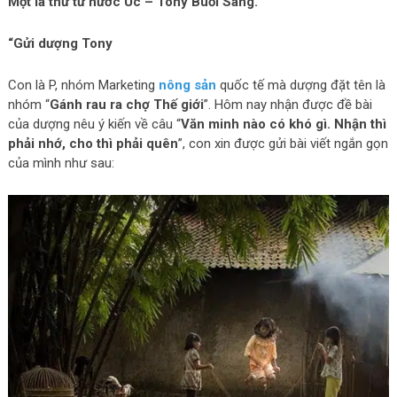
Một lá thư từ nước Úc – Tony Buổi Sáng.
“Gửi dượng Tony
Con là P, nhóm Marketing
nông sản
quốc tế mà dượng đặt tên là
nhóm “
Gánh rau ra chợ Thế giới
”. Hôm nay nhận được đề bài
của dượng nêu ý kiến về câu “
Văn minh nào có khó gì. Nhận thì
phải nhớ, cho thì phải quên
”, con xin được gửi bài viết ngắn gọn
của mình như sau: