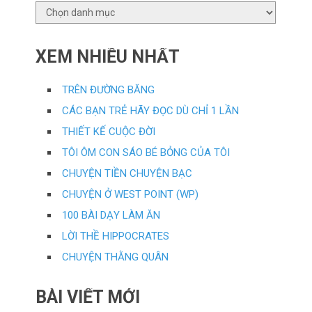
CHUYÊN
MỤC
XEM NHIỀU NHẤT
TRÊN ĐƯỜNG BĂNG
CÁC BẠN TRẺ HÃY ĐỌC DÙ CHỈ 1 LẦN
THIẾT KẾ CUỘC ĐỜI
TÔI ÔM CON SÁO BÉ BỎNG CỦA TÔI
CHUYỆN TIỀN CHUYỆN BẠC
CHUYỆN Ở WEST POINT (WP)
100 BÀI DẠY LÀM ĂN
LỜI THỀ HIPPOCRATES
CHUYỆN THẰNG QUÂN
BÀI VIẾT MỚI