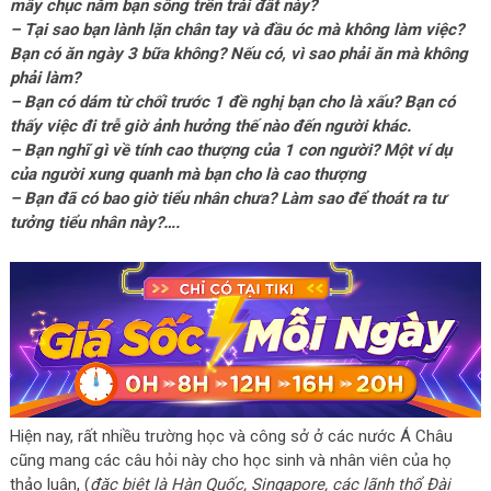
mấy chục năm bạn sống trên trái đất này?
– Tại sao bạn lành lặn chân tay và đầu óc mà không làm việc?
Bạn có ăn ngày 3 bữa không? Nếu có, vì sao phải ăn mà không
phải làm?
– Bạn có dám từ chối trước 1 đề nghị bạn cho là xấu? Bạn có
thấy việc đi trễ giờ ảnh hưởng thế nào đến người khác.
– Bạn nghĩ gì về tính cao thượng của 1 con người? Một ví dụ
của người xung quanh mà bạn cho là cao thượng
– Bạn đã có bao giờ tiểu nhân chưa? Làm sao để thoát ra tư
tưởng tiểu nhân này?….
Hiện nay, rất nhiều trường học và công sở ở các nước Á Châu
cũng mang các câu hỏi này cho học sinh và nhân viên của họ
thảo luận, (
đặc biệt là Hàn Quốc, Singapore, các lãnh thổ Đài