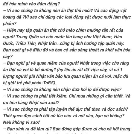
để hòa mình vào đám đông?
– Vì sao chúng ta không nên ăn thịt thú nuôi? Và các động vật
hoang dã ?Vì sao chỉ dùng các loại động vật được nuôi làm thực
phẩm?
– Hiện nay tập quán ăn thịt chó mèo chim muông rắn rết của
người Trung Quốc và các nước lân bang như Việt Nam, Hàn
Quốc, Triều Tiên, Nhật Bản…cũng bị ảnh hưởng tập quán này.
Bạn nghĩ gì về điều đó và bạn có sẵn sàng thoát ra khỏi văn hóa
này?
– Bạn nghĩ gì về quan niệm của người Nhật trong việc cho rằng
ăn thịt cá voi là bổ dưỡng? (họ lên án rất dữ việc này, vì có 1
lượng người già Nhật vẫn bảo lưu quan niệm ăn cá voi, mặc dù
bị giới trẻ phê phán-TnBS).
– Vì sao chúng ta không nên nhận đưa hối lộ để được việc?
– Vì sao chúng ta phải tiết kiệm. Chỉ mua những gì cần thiết. Và
ưu tiên hàng Nhật sản xuất?
– Vì sao chúng ta phải tập luyện thể dục thể thao và đọc sách?
Thói quen đọc sách bất cứ lúc nào và nơi nào, bạn có không?
Nếu không vì sao?
– Bạn sinh ra để làm gì? Bạn đóng góp được gì cho xã hội trong