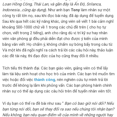
Loan Hồng Công, Thái Lan, và gần đây là Ấn Độ, Srilanca,
Indonesia…cũng áp dụng
). Như anh bạn
Tony
làm nhân sự một
công ty rất lớn nọ, sau khi đọc bài này, đã áp dụng để tuyển dụng.
Sau khi qua hết các kỹ năng khác, ứng viên sẽ viết 1 bài cảm nghĩ
khoảng 500-1000 chữ về 1 trong các chủ đề trên ( cho họ tự
chọn, viết trong 2 tiếng), anh cho rằng dù vị trí kỹ sư hay nhân
viên văn phòng gì đều phải diễn đạt cho được ý kiến của mình
bằng văn viết. Họ chấm ý, không chấm sự bóng bẩy trong câu từ.
Và một khi đã ngồi nghĩ ra cách trả lời các câu hỏi này, thảo luận
các đề tài này, thì đạo đức của họ cũng thay đổi ít nhiều.
Tích tiểu thì thành đại. Các bạn giáo viên, giảng viên có thể lấy
làm tài liệu sinh hoạt cho học trò của mình. Các bạn trẻ muốn tìm
việc hoặc đổi việc
thành công
, nên nghiên cứu tự mình trả lời
trước để không lạ lẫm khi phỏng vấn. Các bạn phòng hành chính
nhân sự có thể áp dụng các câu hỏi trên để tuyển nhân viên tốt.
Ví dụ bạn có thể ra đề bài như sau “
Bạn có bao giờ nói dối? Nếu
bạn từng nói dối, bạn sẽ thay đổi ra sao nếu chúng tôi nhận bạn?
Nếu không, bạn nêu quan điểm về của mình về những người hay