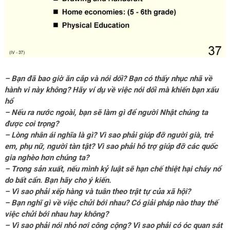
– Bạn đã bao giờ ăn cắp và nói dối? Bạn có thấy nhục nhã về
hành vi này không? Hãy ví dụ về việc nói dối mà khiến bạn xấu
hổ
– Nếu ra nước ngoài, bạn sẽ làm gì để người Nhật chúng ta
được coi trọng?
– Lòng nhân ái nghĩa là gì? Vì sao phải giúp đỡ người già, trẻ
em, phụ nữ, người tàn tật? Vì sao phải hỗ trợ giúp đỡ các quốc
gia nghèo hơn chúng ta?
– Trong sản xuất, nếu mình kỷ luật sẽ hạn chế thiệt hại cháy nổ
do bất cẩn. Bạn hãy cho ý kiến.
– Vì sao phải xếp hàng và tuân theo trật tự của xã hội?
– Bạn nghĩ gì về việc chửi bới nhau? Có giải pháp nào thay thế
việc chửi bới nhau hay không?
– Vì sao phải nói nhỏ nơi công cộng? Vì sao phải có óc quan sát