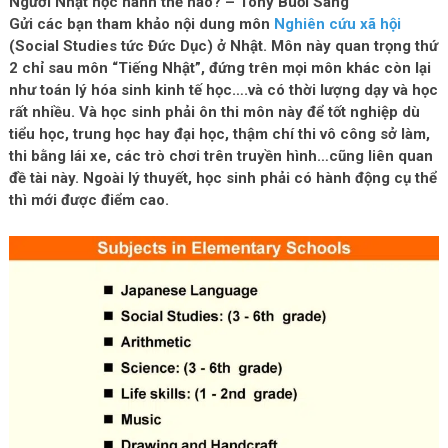
Người Nhật học hành thế nào? – Tony Buổi Sáng
Gửi các bạn tham khảo nội dung môn
Nghiên cứu xã hội
(Social Studies tức Đức Dục) ở Nhật. Môn này quan trọng thứ
2 chỉ sau môn “Tiếng Nhật”, đứng trên mọi môn khác còn lại
như toán lý hóa sinh kinh tế học….và có thời lượng dạy và học
rất nhiều. Và học sinh phải ôn thi môn này để tốt nghiệp dù
tiểu học, trung học hay đại học, thậm chí thi vô công sở làm,
thi bằng lái xe, các trò chơi trên truyền hình…cũng liên quan
đề tài này. Ngoài lý thuyết, học sinh phải có hành động cụ thể
thì mới được điểm cao.