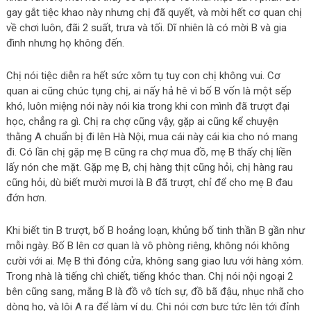
gay gắt tiệc khao này nhưng chị đã quyết, và mời hết cơ quan chị
về chơi luôn, đãi 2 suất, trưa và tối. Dĩ nhiên là có mời B và gia
đình nhưng họ không đến.
Chị nói tiệc diễn ra hết sức xôm tụ tuy con chị không vui. Cơ
quan ai cũng chúc tụng chị, ai nấy hả hê vì bố B vốn là một sếp
khó, luôn miệng nói này nói kia trong khi con mình đã trượt đại
học, chẳng ra gì. Chị ra chợ cũng vậy, gặp ai cũng kể chuyện
thằng A chuẩn bị đi lên Hà Nội, mua cái này cái kia cho nó mang
đi. Có lần chị gặp mẹ B cũng ra chợ mua đồ, mẹ B thấy chị liền
lấy nón che mặt. Gặp mẹ B, chị hàng thịt cũng hỏi, chị hàng rau
cũng hỏi, dù biết mười mươi là B đã trượt, chỉ để cho mẹ B đau
đớn hơn.
Khi biết tin B trượt, bố B hoảng loạn, khủng bố tinh thần B gần như
mỗi ngày. Bố B lên cơ quan là vô phòng riêng, không nói không
cười với ai. Mẹ B thì đóng cửa, không sang giao lưu với hàng xóm.
Trong nhà là tiếng chì chiết, tiếng khóc than. Chị nói nội ngoại 2
bên cũng sang, mắng B là đồ vô tích sự, đồ bã đậu, nhục nhã cho
dòng họ, và lôi A ra để làm ví dụ. Chị nói cơn bực tức lên tới đỉnh