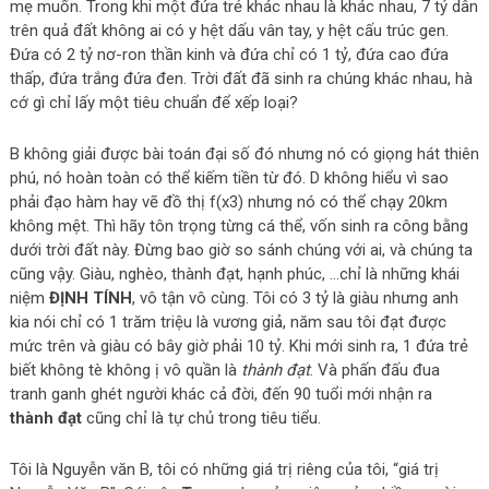
mẹ muốn. Trong khi một đứa trẻ khác nhau là khác nhau, 7 tỷ dân
trên quả đất không ai có y hệt dấu vân tay, y hệt cấu trúc gen.
Đứa có 2 tỷ nơ-ron thần kinh và đứa chỉ có 1 tỷ, đứa cao đứa
thấp, đứa trắng đứa đen. Trời đất đã sinh ra chúng khác nhau, hà
cớ gì chỉ lấy một tiêu chuẩn để xếp loại?
B không giải được bài toán đại số đó nhưng nó có giọng hát thiên
phú, nó hoàn toàn có thể kiếm tiền từ đó. D không hiểu vì sao
phải đạo hàm hay vẽ đồ thị f(x3) nhưng nó có thể chạy 20km
không mệt. Thì hãy tôn trọng từng cá thể, vốn sinh ra công bằng
dưới trời đất này. Đừng bao giờ so sánh chúng với ai, và chúng ta
cũng vậy. Giàu, nghèo, thành đạt, hạnh phúc, …chỉ là những khái
niệm
ĐỊNH TÍNH
, vô tận vô cùng. Tôi có 3 tỷ là giàu nhưng anh
kia nói chỉ có 1 trăm triệu là vương giả, năm sau tôi đạt được
mức trên và giàu có bây giờ phải 10 tỷ. Khi mới sinh ra, 1 đứa trẻ
biết không tè không ị vô quần là
thành đạt
. Và phấn đấu đua
tranh ganh ghét người khác cả đời, đến 90 tuổi mới nhận ra
thành đạt
cũng chỉ là tự chủ trong tiêu tiểu.
Tôi là Nguyễn văn B, tôi có những giá trị riêng của tôi, “giá trị