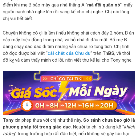
điểm khi mẹ B bảo mày qua nhà thằng A “
mà đội quần nó
“, mấy
người cạnh nhà nghe lén rồi sang kể cho chị nghe. Chị nói lòng
chị vui hết biết.
Chuyện không có gì là ầm ĩ nếu không phải cách đây 2 hôm, B ăn
cắp mấy triệu đồng trong nhà, và bỏ nhà đi đâu mất. Bố mẹ B
đang chạy dáo dác đi tìm nhưng vẫn chưa rõ tung tích. Chị tình
cờ đọc được bài viết “
cái chết của Chu du
” trên
TnBS
, về thói
đố kỵ và cảm thấy mình có lỗi, nên viết thư kể lại cho Tony nghe.
Tony
xin phép thưa với chị như thế này.
So sánh chưa bao giờ là
phương pháp tốt trong giáo dục
. Người ta chỉ sử dụng kế “
khích
tướng
” trong trường hợp rất đặc biệt, nếu không sẽ gây tác hại