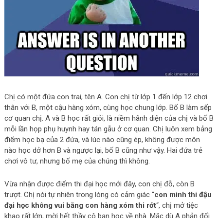
Chị có một đứa con trai, tên A. Con chị từ lớp 1 đến lớp 12 chơi
thân với B, một cậu hàng xóm, cùng học chung lớp. Bố B làm sếp
cơ quan chị. A và B học rất giỏi, là niềm hãnh diện của chị và bố B
mỗi lần họp phụ huynh hay tán gẫu ở cơ quan. Chị luôn xem bảng
điểm học bạ của 2 đứa, và lúc nào cũng ép, không được môn
nào học dở hơn B và ngược lại, bố B cũng như vậy. Hai đứa trẻ
chơi vô tư, nhưng bố mẹ của chúng thì không.
Vừa nhận được điểm thi đại học mới đây, con chị đỗ, còn B
trượt. Chị nói tự nhiên trong lòng có cảm giác “
con mình thi đậu
đại học không vui bằng con hàng xóm thi rớt
“, chị mở tiệc
khao rất lớn, mời hết thầy cô bạn học về nhà. Mặc dù A phản đối