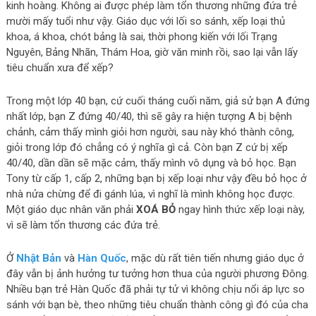
kinh hoàng. Không ai được phép làm tổn thương những đứa trẻ
mười mấy tuổi như vậy. Giáo dục với lối so sánh, xếp loại thủ
khoa, á khoa, chót bảng là sai, thời phong kiến với lối Trạng
Nguyên, Bảng Nhãn, Thám Hoa, giờ văn minh rồi, sao lại vẫn lấy
tiêu chuẩn xưa để xếp?
Trong một lớp 40 bạn, cứ cuối tháng cuối năm, giả sử bạn A đứng
nhất lớp, bạn Z đứng 40/40, thì sẽ gây ra hiện tượng A bị bệnh
chảnh, cảm thấy mình giỏi hơn người, sau này khó thành công,
giỏi trong lớp đó chẳng có ý nghĩa gì cả. Còn bạn Z cứ bị xếp
40/40, dần dần sẽ mặc cảm, thấy mình vô dụng và bỏ học. Bạn
Tony từ cấp 1, cấp 2, những bạn bị xếp loại như vậy đều bỏ học ở
nhà nửa chừng để đi gánh lúa, vì nghĩ là mình không học được.
Một giáo dục nhân văn phải
XOÁ BỎ
ngay hình thức xếp loại này,
vì sẽ làm tổn thương các đứa trẻ.
Ở
Nhật Bản
và
Hàn Quốc
, mặc dù rất tiên tiến nhưng giáo dục ở
đây vẫn bị ảnh hưởng tư tưởng hơn thua của người phương Đông.
Nhiều bạn trẻ Hàn Quốc đã phải tự tử vì không chịu nổi áp lực so
sánh với bạn bè, theo những tiêu chuẩn thành công gì đó của cha