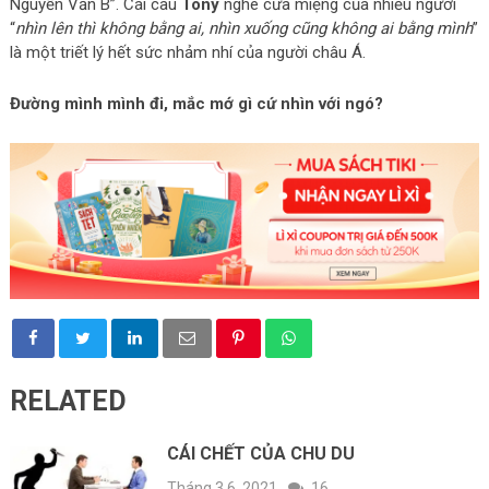
Nguyễn Văn B”. Cái câu
Tony
nghe cửa miệng của nhiều người
“
nhìn lên thì không bằng ai, nhìn xuống cũng không ai bằng mình
”
là một triết lý hết sức nhảm nhí của người châu Á.
Đường mình mình đi, mắc mớ gì cứ nhìn với ngó?
RELATED
CÁI CHẾT CỦA CHU DU
Tháng 3 6, 2021
16