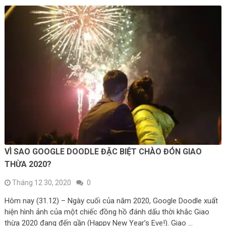
VÌ SAO GOOGLE DOODLE ĐẶC BIỆT CHÀO ĐÓN GIAO
THỪA 2020?
Tháng 12 30, 2020
0
Hôm nay (31.12) – Ngày cuối của năm 2020, Google Doodle xuất
hiện hình ảnh của một chiếc đồng hồ đánh dấu thời khắc Giao
thừa 2020 đang đến gần (Happy New Year’s Eve!). Giao …