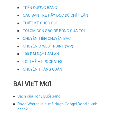
TRÊN ĐƯỜNG BĂNG
CÁC BẠN TRẺ HÃY ĐỌC DÙ CHỈ 1 LẦN
THIẾT KẾ CUỘC ĐỜI
TÔI ÔM CON SÁO BÉ BỎNG CỦA TÔI
CHUYỆN TIỀN CHUYỆN BẠC
CHUYỆN Ở WEST POINT (WP)
100 BÀI DẠY LÀM ĂN
LỜI THỀ HIPPOCRATES
CHUYỆN THẰNG QUÂN
BÀI VIẾT MỚI
Sách của Tony Buổi Sáng
David Warren là ai mà được Googel Doodle vinh
danh?