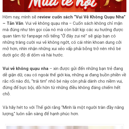
Hôm nay, mình sẽ
review cuốn sách “Vui Vẻ Không Quạu Nha”
– Tản Văn
. Vui vẻ không quạu nha – Cuốn sách không chỉ mặn
mà đúng như tên gọi của nó mà còn bắt kịp các xu hướng được
quan tâm từ fanpage nổi tiếng “Ở đây zui nè” sẽ giúp bạn có
những tràng cười vui vẻ không ngớt, có cái nhìn khoan dung cởi
mở hơn, nhìn nhận những xui xẻo vấp phải bỗng trở nên nhỏ bé
dưới góc độ dí dỏm và hài hước.
Vui vẻ không quạu nha
– xin được gửi đến những bạn trẻ đang
dễ giận dữ, cau có ngoài thế giới kia, những ai đang buồn phiền về
rắc rối nào đó, “trái tim” nhỏ bé này còn phải dành cho niềm vui,
đừng để bực bội, dỗi hờn từ những điều không đáng chiếm hết
chỗ.
Và hãy hét to với Thế giới rằng “Mình là một người tràn đầy năng
lượng,” luôn sẵn sàng để hạnh phúc hơn.