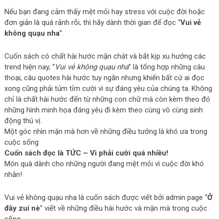
Nếu bạn đang cảm thấy mệt mỏi hay stress với cuộc đời hoặc
đơn giản là quá rảnh rỗi, thì hãy dành thời gian để đọc “
Vui vẻ
không quạu nha
”.
Cuốn sách có chất hài hước mặn chát và bắt kịp xu hướng các
trend hiện nay, “
Vui vẻ không quạu nha
” là tổng hợp những câu
thoại, câu quotes hài hước tuy ngắn nhưng khiến bất cứ ai đọc
xong cũng phải tủm tỉm cười vì sự đáng yêu của chúng ta. Không
chỉ là chất hài hước đến từ những con chữ mà còn kèm theo đó
những hình minh họa đáng yêu đi kèm theo cùng vô cùng sinh
động thú vị.
Một góc nhìn mặn mà hơn về những điều tưởng là khó ưa trong
cuộc sống
Cuốn sách đọc là TỨC – Vì phải cười quá nhiều!
Món quà dành cho những người đang mệt mỏi vì cuộc đời khó
nhằn!
Vui vẻ không quạu nha là cuốn sách được viết bởi admin page “
Ở
đây zui nè
” viết về những điều hài hước và mặn mà trong cuộc