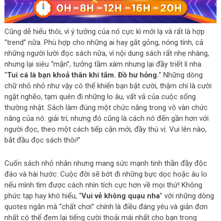
Cũng dễ hiểu thôi, vì ý tưởng của nó cực kì mới lạ và rất là hợp
“trend” nữa. Phù hợp cho những ai hay gắt gỏng, nóng tính, cả
những người lười đọc sách nữa, vì nội dung sách rất nhẹ nhàng,
nhưng lại siêu “mặn”, tưởng tầm xàm nhưng lại đầy triết lí nha.
“
Tui cá là bạn khoả thân khi tắm. Đồ hư hỏng.
” Những dòng
chữ nhỏ nhỏ như vậy có thể khiến bạn bật cười, thậm chí là cười
ngặt nghẽo, tạm quên đi những lo âu, vất vả của cuộc sống
thường nhật. Sách làm đúng một chức năng trong vô vàn chức
năng của nó: giải trí, nhưng đó cũng là cách nó đến gần hơn với
người đọc, theo một cách tiếp cận mới, đầy thú vị. Vui lên nào,
bắt đầu đọc sách thôi!”
Cuốn sách nhỏ nhắn nhưng mang sức mạnh tinh thần đầy độc
đáo và hài hước: Cuộc đời sẽ bớt đi những bực dọc hoặc âu lo
nếu mình tìm được cách nhìn tích cực hơn về mọi thứ! Không
phức tạp hay khó hiểu, “
Vui vẻ không quạu nha
” với những dòng
quotes ngắn mà “chất chơi” chính là điều đáng yêu và giản đơn
nhất có thể đem lại tiếng cười thoải mái nhất cho bạn trong