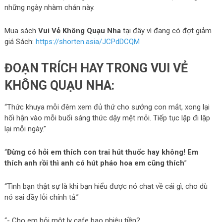
những ngày nhàm chán này.
Mua sách
Vui Vẻ Không Quạu Nha
tại đây vì đang có đợt giảm
giá Sách:
https://shorten.asia/JCPdDCQM
ĐOẠN TRÍCH HAY TRONG VUI VẺ
KHÔNG QUẠU NHA:
“Thức khuya mỗi đêm xem đủ thứ cho sướng con mắt, xong lại
hối hận vào mỗi buổi sáng thức dậy mệt mỏi. Tiếp tục lặp đi lặp
lại mỗi ngày.”
“
Đừng có hỏi em thích con trai hút thuốc hay không! Em
thích anh rồi thì anh có hút pháo hoa em cũng thích
”
“Tình bạn thật sự là khi bạn hiểu được nó chat về cái gì, cho dù
nó sai đầy lỗi chính tả.”
“- Cho em hỏi một ly cafe bao nhiêu tiền?