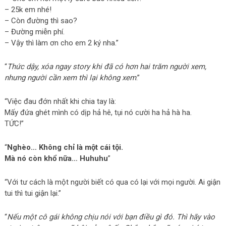
– 25k em nhé!
– Còn đường thì sao?
– Đường miễn phí.
– Vậy thì làm ơn cho em 2 ký nha.”
“
Thức dậy, xóa ngay story khi đã có hơn hai trăm người xem,
nhưng người cần xem thì lại không xem
.”
“Việc đau đớn nhất khi chia tay là:
Mấy đứa ghét mình có dịp hả hê, tụi nó cười ha hả hà ha.
TỨC!”
“
Nghèo… Không chỉ là một cái tội.
Mà nó còn khổ nữa… Huhuhu
”
“Với tư cách là một người biết có qua có lại với mọi người. Ai giận
tui thì tui giận lại.”
“
Nếu một cô gái không chịu nói với bạn điều gì đó. Thì hãy vào