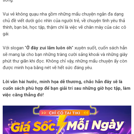
sống.
Vui vẻ không quạu nha gồm những mẩu chuyện ngắn đa dạng
chủ đề viết dưới góc nhìn của người trẻ, về chuyện tình yêu thả
thính, bạn bè, học tập, thậm chí là việc vẽ chân mày của các cô
gái.
Với slogan “
Ở đây zui lắm luôn óh
” xuyên suốt, cuốn sách hẳn
sẽ mang lại cho bạn những tràng cười sảng khoái và những giây
phút thư giãn khi đọc. Không chỉ vậy, những mẩu chuyện ấy còn
được minh họa bằng nét vẽ hết sức đáng yêu.
Lời văn hài hước, minh họa dễ thương, chắc hẳn đây sẽ là
cuốn sách phù hợp để bạn giải trí sau những giờ học tập, làm
việc căng thẳng đó!