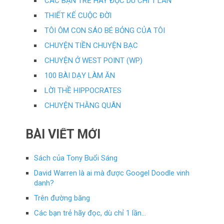
CÁC BẠN TRẺ HÃY ĐỌC DÙ CHỈ 1 LẦN
THIẾT KẾ CUỘC ĐỜI
TÔI ÔM CON SÁO BÉ BỎNG CỦA TÔI
CHUYỆN TIỀN CHUYỆN BẠC
CHUYỆN Ở WEST POINT (WP)
100 BÀI DẠY LÀM ĂN
LỜI THỀ HIPPOCRATES
CHUYỆN THẰNG QUÂN
BÀI VIẾT MỚI
Sách của Tony Buổi Sáng
David Warren là ai mà được Googel Doodle vinh
danh?
Trên đường băng
Các bạn trẻ hãy đọc, dù chỉ 1 lần…