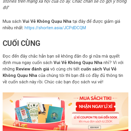
stories trên mạng xã hội của cô ấy. Chắc chắn sẽ có gợi ý trong
đó
”
Mua sách
Vui Vẻ Không Quạu Nha
tại đây để được giảm giá
nhiều nhất:
https://shorten.asia/JCPdDCQM
CUỐI CÙNG
Đọc đến đây chắc hẳn bạn sẽ không đắn đo gì nữa mà quyết
định mua ngay cuốn sách
Vui Vẻ Không Quạu Nha
nhỉ? Vì với
những
Review đánh giá
vô cùng chi tiết
cuốn sách Vui Vẻ
Không Quạu Nha
của chúng tôi thì bạn đã có đầy đủ thông tin
về cuốn sách này rồi. Chúc các bạn đọc sách vui vẻ!