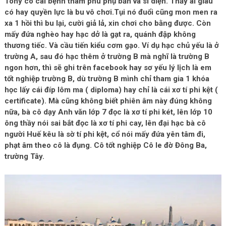
Tony có cái bệnh tham phú phụ bần và sĩ diện. Thấy ai giàu
có hay quyền lực là bu vô chơi.Tụi nó đuổi cũng mon men ra
xa 1 hồi thì bu lại, cười giả lả, xin chơi cho bằng được. Còn
mấy đứa nghèo hay hạc dở là gạt ra, quánh đập không
thương tiếc. Và cầu tiến kiểu cơm gạo. Ví dụ hạc chủ yếu là ở
trường A, sau đó hạc thêm ở trường B mà nghĩ là trường B
ngon hơn, thì sẽ ghi trên facebook hay sơ yếu lý lịch là em
tốt nghiệp trường B, dù trường B mình chỉ tham gia 1 khóa
học lấy cái đíp lôm ma ( diploma) hay chỉ là cái xơ tí phi kệt (
certificate). Mà cũng không biết phiên âm này đúng không
nữa, bà cô dạy Anh văn lớp 7 đọc là xơ tí phi két, lên lớp 10
ông thầy nói sai bắt đọc là xơ tí phi cay, lên đại hạc bà cô
người Huế kêu là sờ tí phi kệt, cổ nói mấy đứa yên tâm đi,
phạt âm theo cô là đụng. Cô tốt nghiệp Cô le đờ Đông Ba,
trường Tây.