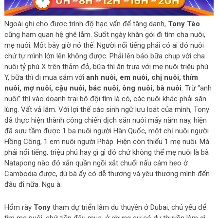
Ngoài ghi cho được trình độ hạc vấn để tăng danh,
Tony Tèo
cũng ham quan hệ ghê lắm. Suốt ngày khăn gói đi tìm cha nuôi,
mẹ nuôi. Mốt bây giờ nó thế. Người nổi tiếng phải có ai đó nuôi
chứ tự mình lớn lên không được. Phải lên báo bữa chụp với cha
nuôi tỷ phú X trên thảm đỏ, bữa thì ăn trưa với mẹ nuôi triệu phú
Y, bữa thì đi mua sắm với
anh nuôi, em nuôi, chị nuôi, thím
nuôi, mợ nuôi, cậu nuôi, bác nuôi, ông nuôi, bà nuôi
. Trừ “anh
nuôi” thì vào doanh trại bộ đội tìm là có, các nuôi khác phải săn
lùng. Vất vả lắm. Với lợi thế các sinh ngữ lưu loát của mình, Tony
đã thực hiện thành công chiến dịch săn nuôi mấy năm nay, hiện
đã sưu tầm được 1 ba nuôi người Hàn Quốc, một chị nuôi người
Hồng Công, 1 em nuôi người Pháp. Hiện còn thiếu 1 mẹ nuôi. Mà
phải nổi tiếng, triệu phú hay gì gì đó chứ không thể mẹ nuôi là bà
Natapong nào đó xắn quần ngồi xắt chuối nấu cám heo ở
Cambodia được, dù bà ấy có dễ thương và yêu thương mình đến
đâu đi nữa. Ngu à.
Hổm rày
Tony
tham dự triển lãm du thuyền ở Dubai, chủ yếu để
tìm mẹ nuôi, chứ tiền đâu mua, ở chung cư có du thuyền làm gì.