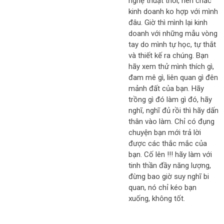
nghệ thuật thôi, nên chắc
kinh doanh ko hợp với mình
đâu. Giờ thì mình lại kinh
doanh với những mẫu vòng
tay do mình tự học, tự thắt
và thiết kế ra chúng. Bạn
hãy xem thử mình thích gì,
đam mê gì, liên quan gì đên
mảnh đất của bạn. Hãy
trồng gì đó làm gì đó, hãy
nghĩ, nghĩ đủ rồi thì hãy dấn
thân vào làm. Chỉ có đụng
chuyện bạn mới trả lời
được các thắc mắc của
bạn. Cố lên !!! hãy làm với
tinh thần đầy năng lượng,
đừng bao giờ suy nghĩ bi
quan, nó chỉ kéo bạn
xuống, không tốt.