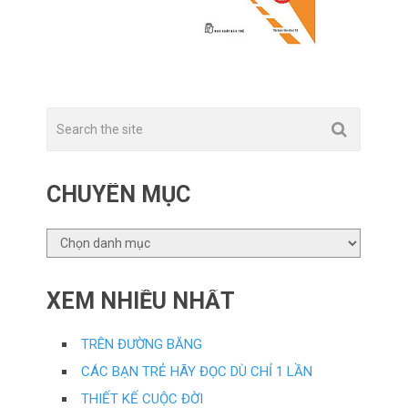
CHUYÊN MỤC
CHUYÊN
MỤC
XEM NHIỀU NHẤT
TRÊN ĐƯỜNG BĂNG
CÁC BẠN TRẺ HÃY ĐỌC DÙ CHỈ 1 LẦN
THIẾT KẾ CUỘC ĐỜI