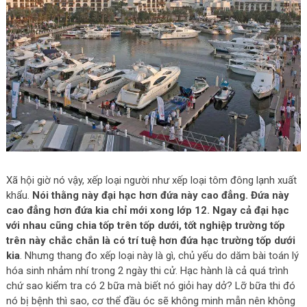
Xã hội giờ nó vậy, xếp loại người như xếp loại tôm đông lạnh xuất
khẩu.
Nói thằng này đại hạc hơn đứa này cao đẳng. Đứa này
cao đẳng hơn đứa kia chỉ mới xong lớp 12. Ngay cả đại hạc
với nhau cũng chia tốp trên tốp dưới, tốt nghiệp trường tốp
trên này chắc chắn là có trí tuệ hơn đứa hạc trường tốp dưới
kia
. Nhưng thang đo xếp loại này là gì, chủ yếu do dăm bài toán lý
hóa sinh nhảm nhí trong 2 ngày thi cử. Hạc hành là cả quá trình
chứ sao kiểm tra có 2 bữa mà biết nó giỏi hay dở? Lỡ bữa thi đó
nó bị bệnh thì sao, cơ thể đầu óc sẽ không minh mẫn nên không