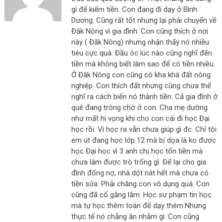
gì để kiếm tiền. Con đang đi dạy ở Bình
Dương. Cũng rất tốt nhưng lại phải chuyển về
Đăk Nông vì gia đình. Con cũng thích ở nơi
này ( Đăk Nông) nhưng nhận thấy nó nhiều
tiêu cực quá. Đầu óc lúc nào cũng nghĩ đến
tiền mà không biết làm sao để có tiền nhiều.
Ở Đăk Nông con cũng có kha khá đất nông
nghiệp. Con thích đất nhưng cũng chưa thể
nghĩ ra cách biến nó thành tiền. Cả gia đình ở
quê đang trông chờ ở con. Cha mẹ dường
như mất hi vọng khi cho con cái đi học Đại
học rồi. Vì học ra vẫn chưa giúp gì đc. Chỉ tội
em út đang học lớp 12 mà bị dọa là ko được
học Đại học vì 3 anh chị học tốn tiền mà
chưa làm được trò trống gì. Để lại cho gia
đình đống nợ, nhà dột nát hết mà chưa có
tiền sửa. Phải chăng con vô dụng quá. Con
cũng đã cố gắng lắm. Học sư phạm tin học
mà tự học thêm toán để dạy thêm.Nhưng
thực tế nó chẳng ăn nhằm gì. Con cũng