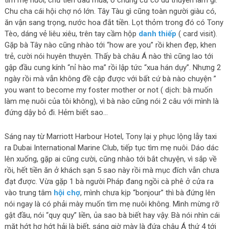
Chu cha cái hội chợ nó lớn. Tây Tàu gì cũng toàn người giàu có,
ăn vận sang trọng, nước hoa đắt tiền. Lọt thỏm trong đó có Tony
Tèo, dáng vẻ liêu xiêu, trên tay cầm hộp
danh thiếp
( card visit).
Gặp bà Tây nào cũng nhào tới “how are you” rồi khen đẹp, khen
trẻ, cười nói huyên thuyên. Thấy bà châu Á nào thì cũng lao tới
gập đầu cung kính “nỉ hào ma” rồi lập tức “xua hán dụy”. Nhưng 2
ngày rồi mà vẫn không đề cập được với bất cứ bà nào chuyện ”
you want to become my foster mother or not ( dịch: bà muốn
làm mẹ nuôi của tôi không), vì bà nào cũng nói 2 câu với mình là
đứng dậy bỏ đi. Hẻm biết sao…
Sáng nay từ Marriott Harbour Hotel, Tony lại y phục lộng lẫy taxi
ra Dubai International Marine Club, tiếp tục tìm mẹ nuôi. Dáo dác
lên xuống, gặp ai cũng cười, cũng nhào tới bắt chuyện, vì sắp về
rồi, hết tiền ăn ở khách sạn 5 sao này rồi mà mục đích vẫn chưa
đạt được. Vừa gặp 1 bà người Pháp đang ngồi cà phê ở cửa ra
vào trung tâm
hội chợ
, mình chưa kịp “bonjour” thì bà đứng lên
nói ngay là có phải mày muốn tìm mẹ nuôi không. Mình mừng rỡ
gật đầu, nói “quy quy” liền, ủa sao bà biết hay vậy. Bà nói nhìn cái
mặt hớt hơ hớt hải là biết, sáng giờ mày là đứa châu Á thứ 4 tới