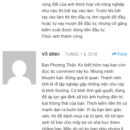
vùng đất của anh thích hợp với nông nghiệp
như nào thì bắt tay vào làm. Trước khi bắt
tay vào làm thì tìm đầu ra, tìm người đỡ đầu,
hoặc tự vay mượn để đầu tư, nhưng cố gắng
kiểm soát được dòng tiền đầu tư.
Chúc anh thành công.
VÕ BÌNH
THÁNG 1 8, 2018
Reply
Bạn Phương Thảo. Ko biết hôm nay bạn còn
đọc dc comment này ko. Nhưng mình
khuyên bạn. Đừng quá bi quan. Thanh niên
tỉnh lẻ đi lập nghiệp gặp những việc như vậy
là bình thường. Cứ bình tĩnh giải quyết, đừng
để áp lực gia đình xã hội ảnh hưởng đến trí
tuệ thông thái của bạn. Thích kiếm tiền thì cứ
mạnh dạn ra buôn bán. Ví dụ bạn làm giáo
viên, thì để dành mua cái tủ lạnh, tối tối làm
sinh tố bán cho mấy bé vô nhà học thêm
chẳng hạn. Mặc dù nó ko bao nhiu nhưng ít